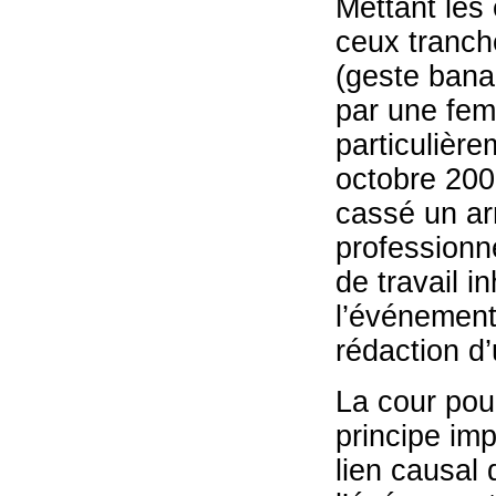
Mettant les
ceux tranch
(geste bana
par une fem
particulière
octobre 200
cassé un arr
professionne
de travail i
l’événement 
rédaction d’
La cour pou
principe imp
lien causal q