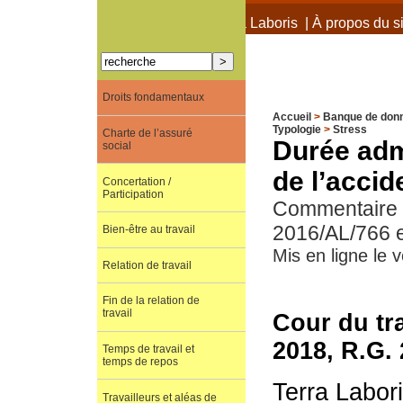
À propos de Terra Laboris
|
À propos du si
Droits fondamentaux
Accueil
>
Banque de don
Typologie
>
Stress
Charte de l’assuré
Durée adm
social
de l’accid
Concertation /
Participation
Commentaire d
2016/AL/766 
Bien-être au travail
Mis en ligne le 
Relation de travail
Fin de la relation de
travail
Cour du tra
2018, R.G.
Temps de travail et
temps de repos
Terra Labor
Travailleurs et aléas de