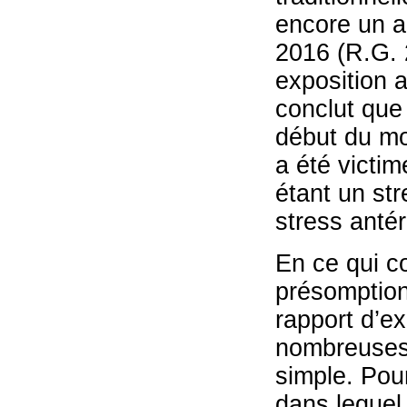
encore un ar
2016 (R.G. 
exposition a
conclut que 
début du mo
a été victi
étant un str
stress antér
En ce qui co
présomption
rapport d’ex
nombreuses 
simple. Pour
dans lequel 