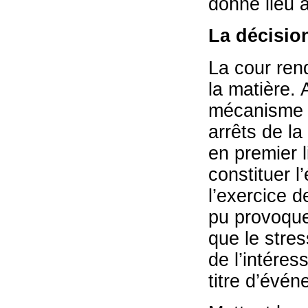
donné lieu à
La décisio
La cour ren
la matière. 
mécanisme l
arrêts de la
en premier l
constituer 
l’exercice d
pu provoque
que le stres
de l’intéres
titre d’évé