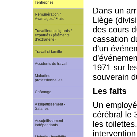
l’entreprise
Dans un arr
Rémunération /
Liège (divis
Avantages / Frais
des cours du
Travailleurs migrants /
expatriés / (éléments
cassation du
d’extranéité)
d’un événem
Travail et famille
d’événement
Accidents du travail
1971 sur les
souverain d
Maladies
professionnelles
Les faits
Chômage
Un employé 
Assujettissement -
Salariés
cérébral le 
Assujettissement -
les toilett
Indépendants
intervention