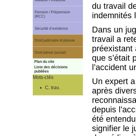
Maladie / Invalidité
du travail d
Pension / Prépension
indemnités 
(RCC)
Dans un jug
Sécurité d’existence
travail a re
Droit judiciaire et preuve
préexistant
Droit pénal (social)
que s’était
Plan du site
l’accident u
Liste des décisions
publiées
Mots-clés
Un expert a 
C. trav.
après divers
reconnaiss
depuis l’acc
été entendu
signifier l