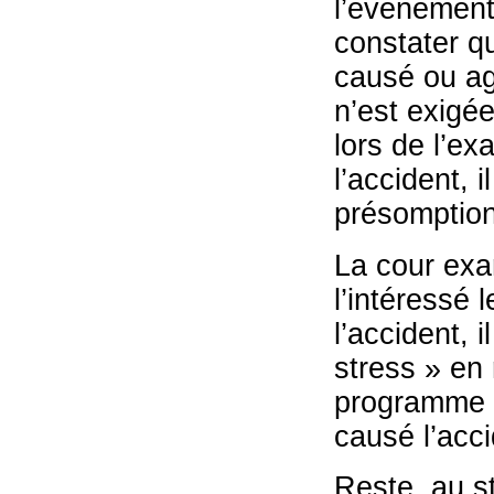
l’événement 
constater q
causé ou ag
n’est exigée 
lors de l’ex
l’accident, i
présomption
La cour exa
l’intéressé 
l’accident, 
stress » en
programme (
causé l’acc
Reste, au s