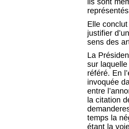
ils sont mem
représentés
Elle conclut
justifier d’u
sens des art
La Présiden
sur laquelle
référé. En l
invoquée dan
entre l’anno
la citation d
demanderess
temps la nég
étant la voi