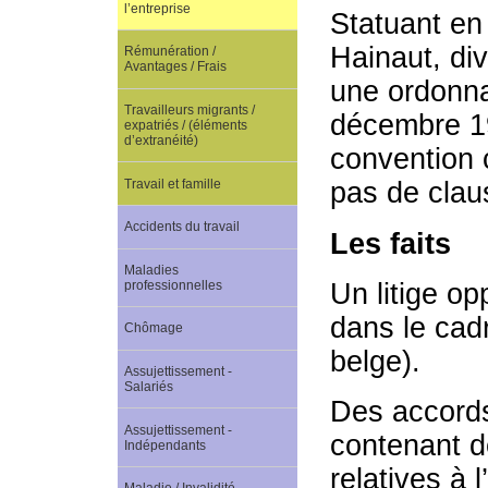
l’entreprise
Statuant en 
Hainaut, di
Rémunération /
Avantages / Frais
une ordonnan
Travailleurs migrants /
décembre 19
expatriés / (éléments
d’extranéité)
convention 
Travail et famille
pas de clau
Accidents du travail
Les faits
Maladies
professionnelles
Un litige op
dans le cadr
Chômage
belge).
Assujettissement -
Salariés
Des accords
Assujettissement -
contenant d
Indépendants
relatives à l