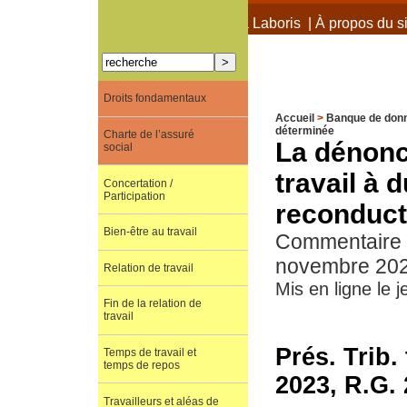
À propos de Terra Laboris
|
À propos du si
Droits fondamentaux
Accueil
>
Banque de don
déterminée
Charte de l’assuré
La dénonc
social
travail à 
Concertation /
Participation
reconducti
Bien-être au travail
Commentaire de
novembre 202
Relation de travail
Mis en ligne le j
Fin de la relation de
travail
Prés. Trib.
Temps de travail et
temps de repos
2023, R.G. 
Travailleurs et aléas de