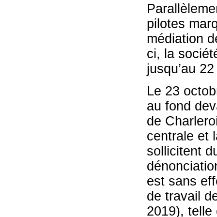
Parallèlemen
pilotes mar
médiation d
ci, la socié
jusqu’au 22
Le 23 octob
au fond deva
de Charleroi
centrale et 
sollicitent d
dénonciatio
est sans eff
de travail d
2019), tell