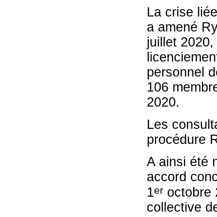
La crise li
a amené Rya
juillet 2020
licenciemen
personnel de
106 membre
2020.
Les consult
procédure R
A ainsi été
accord conce
er
1
octobre 
collective d