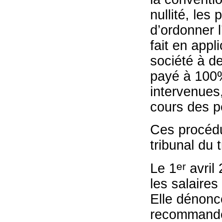
nullité, les
d’ordonner l
fait en appl
société à de
payé à 100%
intervenues
cours des 
Ces procédu
tribunal du t
er
Le 1
avril 
les salaires
Elle dénonce
recommandé 