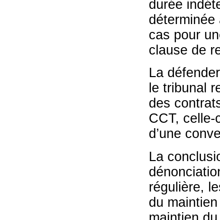
durée indét
déterminée 
cas pour u
clause de r
La défendere
le tribunal 
des contrat
CCT, celle-c
d’une conve
La conclusio
dénonciatio
régulière, 
du maintien 
maintien du 