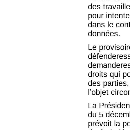
des travaill
pour intente
dans le cont
données.
Le provisoi
défenderesse
demanderess
droits qui p
des parties,
l’objet circ
La Présiden
du 5 décemb
prévoit la 