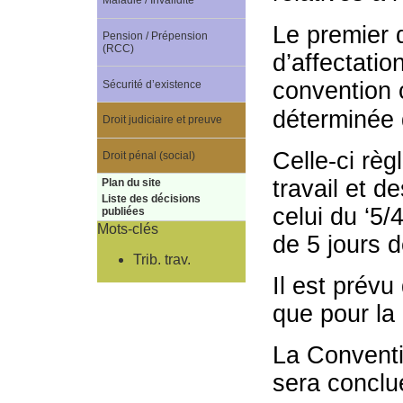
Maladie / Invalidité
Le premier 
Pension / Prépension
(RCC)
d’affectatio
convention 
Sécurité d’existence
déterminée 
Droit judiciaire et preuve
Celle-ci rè
Droit pénal (social)
travail et 
Plan du site
Liste des décisions
celui du ‘5/
publiées
Mots-clés
de 5 jours d
Trib. trav.
Il est prévu
que pour la 
La Conventi
sera conclu