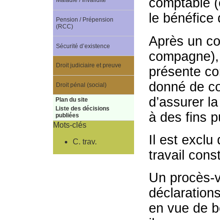
comptable (e
Maladie / Invalidité
le bénéfice
Pension / Prépension
(RCC)
Après un con
Sécurité d’existence
compagne), i
Droit judiciaire et preuve
présente co
donné de co
Droit pénal (social)
d’assurer la
Plan du site
Liste des décisions
à des fins pu
publiées
Mots-clés
Il est exclu
C. trav.
travail cons
Un procès-v
déclaration
en vue de b