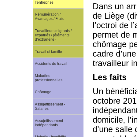
l’entreprise
Dans un arr
de Liège (d
Rémunération /
Avantages / Frais
l’octroi de 
Travailleurs migrants /
permet de m
expatriés / (éléments
d’extranéité)
chômage pen
cadre d’une
Travail et famille
travailleur 
Accidents du travail
Les faits
Maladies
professionnelles
Un bénéficia
Chômage
octobre 201
Assujettissement -
indépendants
Salariés
domicile, l
Assujettissement -
Indépendants
d’une salle 