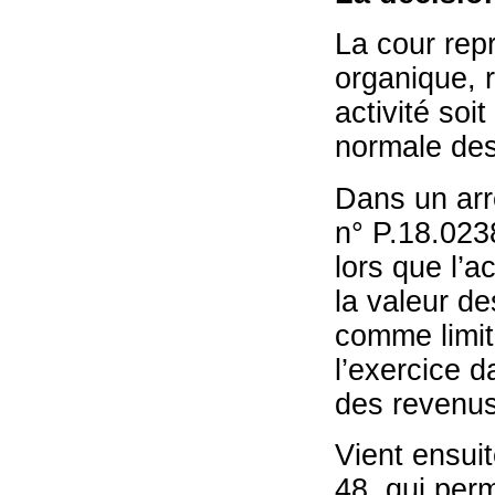
La cour repr
organique, 
activité soi
normale des
Dans un arr
n° P.18.023
lors que l’a
la valeur de
comme limit
l’exercice d
des revenus
Vient ensuit
48, qui per