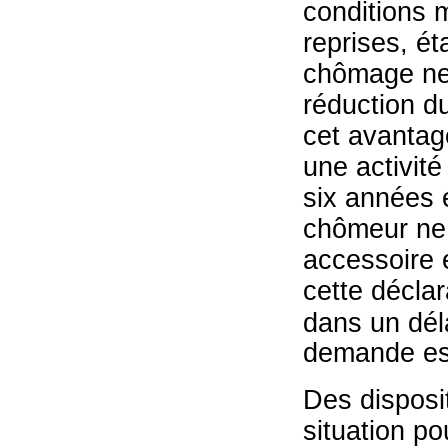
conditions 
reprises, ét
chômage ne d
réduction du
cet avantage
une activit
six années é
chômeur ne r
accessoire et
cette décla
dans un déla
demande est
Des disposi
situation po