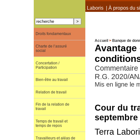
À propos de Terra Laboris
|
À propos du si
Droits fondamentaux
Accueil
>
Banque de don
Avantage 
Charte de l’assuré
social
condition
Concertation /
Commentaire d
Participation
R.G. 2020/AN
Bien-être au travail
Mis en ligne le
Relation de travail
Fin de la relation de
Cour du tra
travail
septembre 
Temps de travail et
temps de repos
Terra Labor
Travailleurs et aléas de