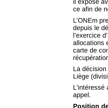
il expose av
ce afin de 
L’ONEm pren
depuis le dé
l’exercice d
allocations 
carte de co
récupération
La décision 
Liège (divi
L’intéressé 
appel.
Position de