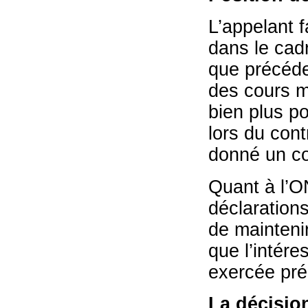
L’appelant f
dans le cad
que précédem
des cours m
bien plus po
lors du cont
donné un c
Quant à l’O
déclarations
de mainteni
que l’intére
exercée pr
La décisio