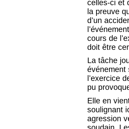
celles-ci et
la preuve q
d’un acciden
l’événement
cours de l’e
doit être cer
La tâche jou
événement s
l’exercice d
pu provoquer
Elle en vien
soulignant 
agression v
soudain. Le