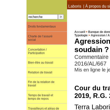
À propos de Terra Laboris
|
À propos du si
Droits fondamentaux
Accueil
>
Banque de don
Typologie
>
Agression / A
Charte de l’assuré
Agression
social
soudain ?
Concertation /
Participation
Commentaire d
2016/AL/667
Bien-être au travail
Mis en ligne le 
Relation de travail
Fin de la relation de
travail
Cour du tra
2019, R.G.
Temps de travail et
temps de repos
Terra Labor
Travailleurs et aléas de