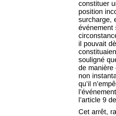
constituer 
position inc
surcharge, e
événement so
circonstance
il pouvait d
constituaien
souligné que
de manière 
non instant
qu’il n’emp
l’événemen
l’article 9 de
Cet arrêt, r