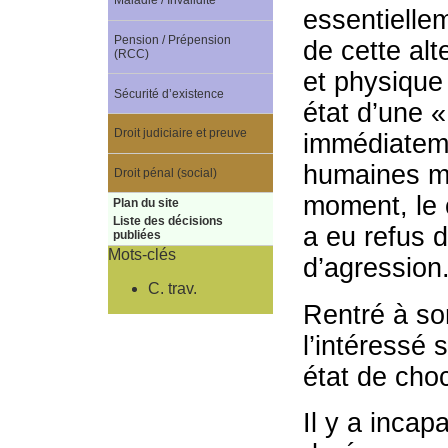
Maladie / Invalidité
essentiellem
Pension / Prépension
de cette alt
(RCC)
et physique 
Sécurité d’existence
état d’une «
Droit judiciaire et preuve
immédiateme
humaines ma
Droit pénal (social)
moment, le c
Plan du site
Liste des décisions
a eu refus 
publiées
Mots-clés
d’agression
C. trav.
Rentré à son
l’intéressé 
état de cho
Il y a incap