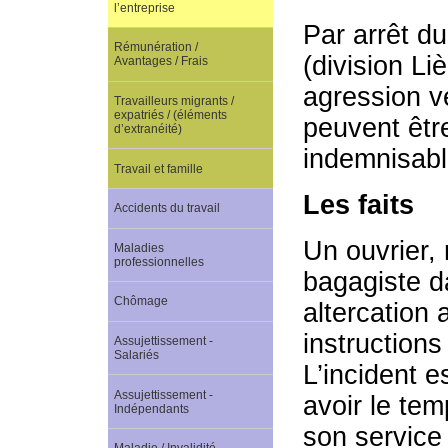
l’entreprise
Par arrêt du
Rémunération /
(division L
Avantages / Frais
agression ve
Travailleurs migrants /
expatriés / (éléments
peuvent êtr
d’extranéité)
indemnisable
Travail et famille
Les faits
Accidents du travail
Un ouvrier,
Maladies
professionnelles
bagagiste d
Chômage
altercation 
instructions
Assujettissement -
Salariés
L’incident e
Assujettissement -
avoir le te
Indépendants
son service 