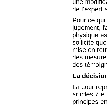
une modific
de l’expert
Pour ce qui e
jugement, fa
physique est
sollicite qu
mise en rout
des mesures
des témoign
La décisio
La cour rep
articles 7 et
principes en