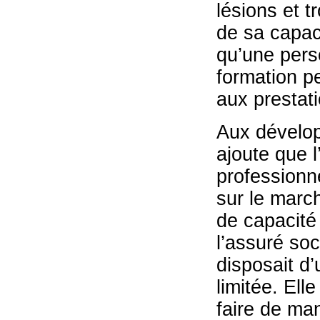
lésions et t
de sa capaci
qu’une per
formation pe
aux prestat
Aux dévelop
ajoute que l
professionn
sur le march
de capacité 
l’assuré soc
disposait d’
limitée. Ell
faire de man