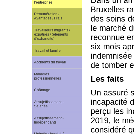
Dans un arr
l’entreprise
Bruxelles ra
Rémunération /
des soins de
Avantages / Frais
le marché du
Travailleurs migrants /
expatriés / (éléments
reconnue en
d’extranéité)
six mois apr
Travail et famille
indemnisée 
Accidents du travail
de tomber e
Maladies
Les faits
professionnelles
Chômage
Un assuré s
incapacité d
Assujettissement -
Salariés
perçu les i
Assujettissement -
2019, le mé
Indépendants
considéré q