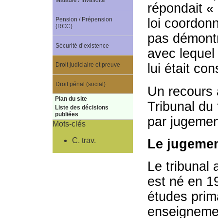
Maladie / Invalidité
répondait « 
Pension / Prépension
loi coordonn
(RCC)
pas démontré
Sécurité d’existence
avec lequel 
Droit judiciaire et preuve
lui était co
Droit pénal (social)
Un recours a
Plan du site
Tribunal du 
Liste des décisions
publiées
par jugemen
Mots-clés
C. trav.
Le jugemen
Le tribunal 
est né en 19
études prim
enseignemen