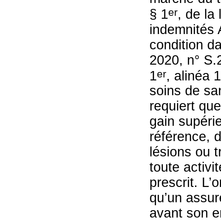
er
§ 1
, de la
indemnités 
condition da
2020, n° S.2
er
1
, alinéa 1
soins de sa
requiert que
gain supérie
référence, 
lésions ou t
toute activi
prescrit. L’
qu’un assur
avant son e