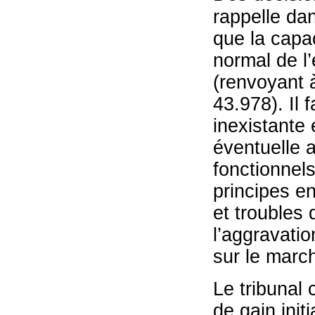
rappelle dan
que la capac
normal de l
(renvoyant 
43.978). Il 
inexistante 
éventuelle a
fonctionnels
principes e
et troubles 
l’aggravati
sur le march
Le tribunal 
de gain init