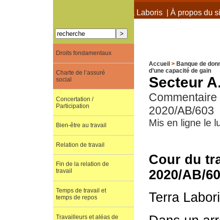
À propos de Terra Laboris
|
À propos du si
Droits fondamentaux
Accueil
>
Banque de don
d’une capacité de gain
Charte de l’assuré
Secteur A.
social
Commentaire d
Concertation /
Participation
2020/AB/603
Mis en ligne le l
Bien-être au travail
Relation de travail
Cour du tra
Fin de la relation de
2020/AB/6
travail
Temps de travail et
Terra Labor
temps de repos
Travailleurs et aléas de