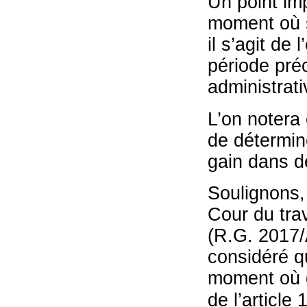
Un point imp
moment où s
il s’agit de
période pré
administrati
L’on notera 
de détermin
gain dans d
Soulignons, 
Cour du trav
(R.G. 2017
considéré qu
moment où d
de l’article 