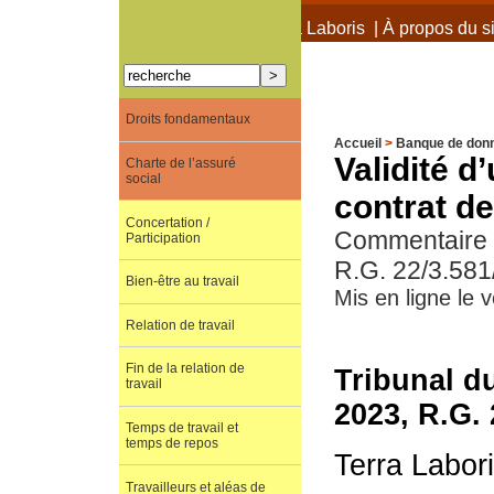
À propos de Terra Laboris
|
À propos du si
Droits fondamentaux
Accueil
>
Banque de don
Validité d
Charte de l’assuré
social
contrat de
Concertation /
Commentaire de
Participation
R.G. 22/3.581
Bien-être au travail
Mis en ligne le
Relation de travail
Fin de la relation de
Tribunal du
travail
2023, R.G. 
Temps de travail et
temps de repos
Terra Labor
Travailleurs et aléas de