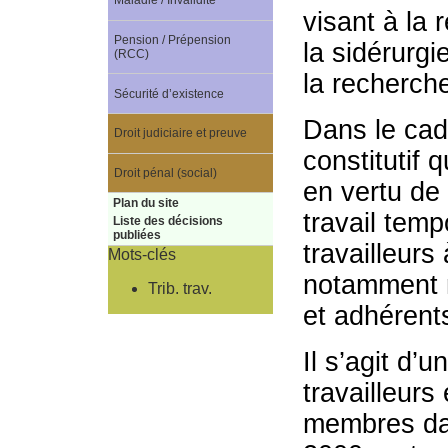
Maladie / Invalidité
visant à la 
Pension / Prépension
la sidérurg
(RCC)
la recherch
Sécurité d’existence
Dans le cadr
Droit judiciaire et preuve
constitutif 
Droit pénal (social)
en vertu de l
Plan du site
travail tempo
Liste des décisions
publiées
travailleurs 
Mots-clés
notamment m
Trib. trav.
et adhérents
Il s’agit d
travailleurs
membres dan