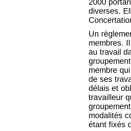
2000 portant
diverses. E
Concertatio
Un règlement
membres. Il
au travail d
groupement 
membre qui 
de ses trav
délais et ob
travailleur 
groupement 
modalités c
étant fixés 