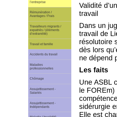
l’entreprise
Validité d’u
travail
Rémunération /
Avantages / Frais
Dans un jug
Travailleurs migrants /
expatriés / (éléments
travail de L
d’extranéité)
résolutoire 
Travail et famille
dès lors qu’
Accidents du travail
ne dépend p
Maladies
Les faits
professionnelles
Chômage
Une ASBL co
le FOREm) a
Assujettissement -
Salariés
compétences 
Assujettissement -
sidérurgie e
Indépendants
Elle est cha