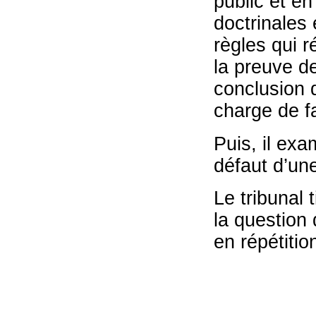
public et e
doctrinales 
règles qui 
la preuve de
conclusion 
charge de fa
Puis, il exa
défaut d’un
Le tribunal 
la question 
en répétitio