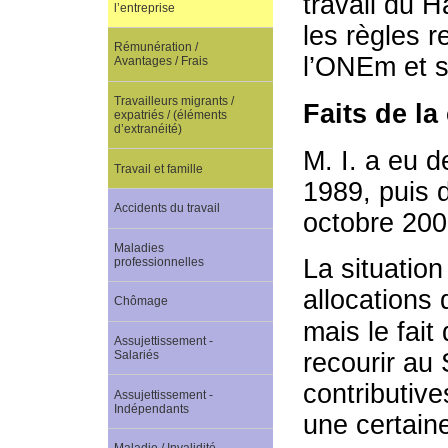
travail du H
l’entreprise
les règles r
Rémunération /
l’ONEm et s
Avantages / Frais
Travailleurs migrants /
Faits de la
expatriés / (éléments
d’extranéité)
M. I. a eu 
Travail et famille
1989, puis 
Accidents du travail
octobre 2003
Maladies
La situation
professionnelles
allocations
Chômage
mais le fait
Assujettissement -
recourir au
Salariés
contributiv
Assujettissement -
Indépendants
une certain