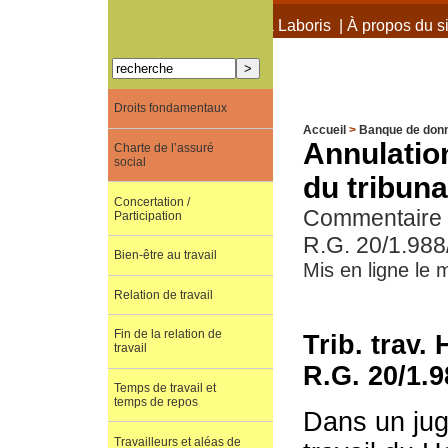
À propos de Terra Laboris
|
À propos du si
Droits fondamentaux
Accueil
>
Banque de don
Annulatio
Charte de l’assuré
social
du tribuna
Concertation /
Commentaire de
Participation
R.G. 20/1.988
Bien-être au travail
Mis en ligne le
Relation de travail
Fin de la relation de
Trib. trav.
travail
R.G. 20/1.
Temps de travail et
temps de repos
Dans un jug
Travailleurs et aléas de