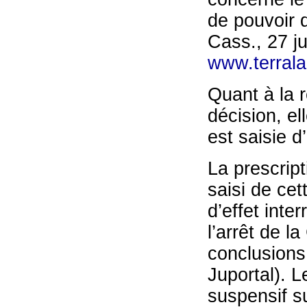
de pouvoir 
Cass., 27 j
www.terrala
Quant à la r
décision, el
est saisie d
La prescrip
saisi de ce
d’effet inte
l’arrêt de 
conclusions
Juportal). L
suspensif su