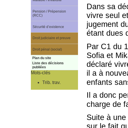
Maladie / Invalidité
Dans sa déc
Pension / Prépension
vivre seul e
(RCC)
jugement du
Sécurité d’existence
étant dues d
Droit judiciaire et preuve
Par C1 du 1
Droit pénal (social)
Sofia et Mik
Plan du site
déclaré viv
Liste des décisions
publiées
il a à nouv
Mots-clés
enfants san
Trib. trav.
Il a donc p
charge de fa
Suite à une
sur le fait 