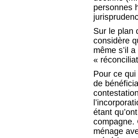
personnes h
jurisprudenc
Sur le plan d
considère q
même s’il a
« réconcilia
Pour ce qui 
de bénéfici
contestation
l’incorporat
étant qu’on
compagne. O
ménage avec 