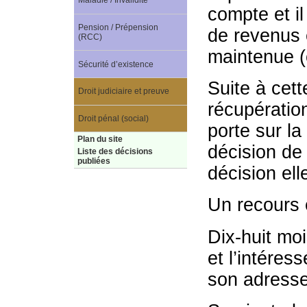
Maladie / Invalidité
compte et il
Pension / Prépension
de revenus e
(RCC)
maintenue (
Sécurité d’existence
Suite à cet
Droit judiciaire et preuve
récupération
Droit pénal (social)
porte sur la
Plan du site
décision de 
Liste des décisions
publiées
décision el
Un recours e
Dix-huit mo
et l’intéres
son adresse