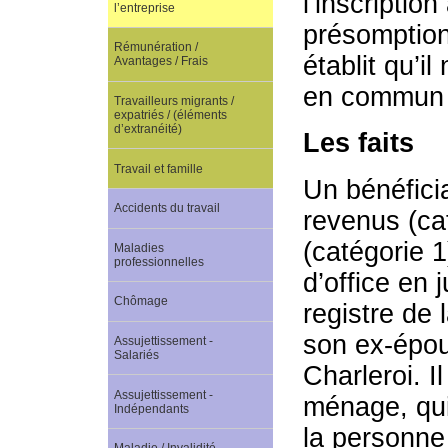
l’inscriptio
l’entreprise
présomption
Rémunération /
établit qu’i
Avantages / Frais
en commun 
Travailleurs migrants /
expatriés / (éléments
d’extranéité)
Les faits
Travail et famille
Un bénéfici
Accidents du travail
revenus (cat
(catégorie 1
Maladies
professionnelles
d’office en 
Chômage
registre de 
son ex-épou
Assujettissement -
Salariés
Charleroi. I
Assujettissement -
ménage, qui
Indépendants
la personne