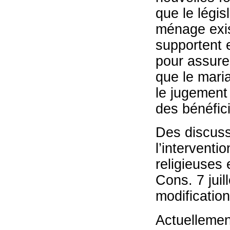
que le légis
ménage exis
supportent 
pour assurer
que le mari
le jugement 
des bénéfic
Des discuss
l’intervent
religieuses 
Cons. 7 jui
modification 
Actuellement