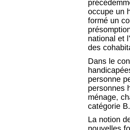
précédemmen
occupe un h
formé un cou
présomption
national et 
des cohabita
Dans le con
handicapées
personne pe
personnes h
ménage, cha
catégorie B
La notion d
nouvelles fo