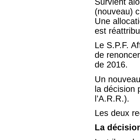
Survient alo
(nouveau) 
Une allocat
est réattrib
Le S.P.F. Af
de renoncer 
de 2016.
Un nouveau 
la décision
l’A.R.R.).
Les deux rec
La décisio