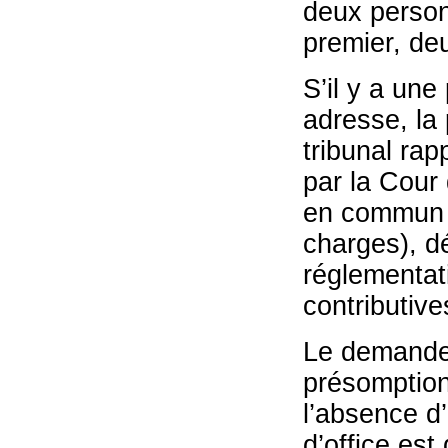
deux person
premier, de
S’il y a une
adresse, la 
tribunal ra
par la Cour
en commun c
charges), dé
réglementat
contributive
Le demandeu
présomption
l’absence d
d’office est 