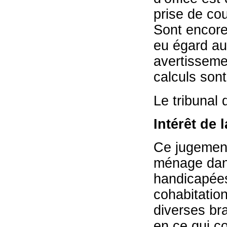
prise de cou
Sont encore
eu égard au
avertissemen
calculs son
Le tribunal 
Intérêt de 
Ce jugement 
ménage dans
handicapées,
cohabitation
diverses br
en ce qui c