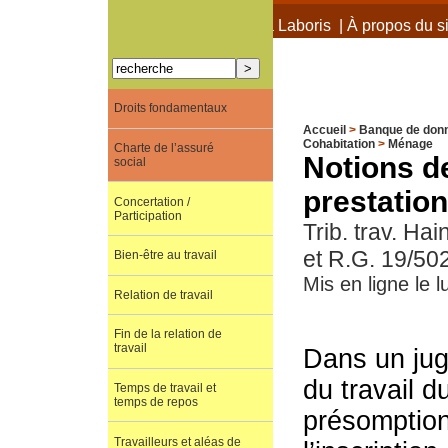
À propos de Terra Laboris
|
À propos du si
Droits fondamentaux
Accueil
>
Banque de don
Cohabitation
>
Ménage
Charte de l’assuré
Notions d
social
prestatio
Concertation /
Participation
Trib. trav. Ha
et R.G. 19/50
Bien-être au travail
Mis en ligne le 
Relation de travail
Fin de la relation de
travail
Dans un jug
du travail d
Temps de travail et
temps de repos
présomption
Travailleurs et aléas de