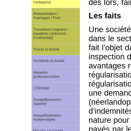
dès lors, fa
l’entreprise
Les faits
Rémunération /
Avantages / Frais
Une société 
Travailleurs migrants /
expatriés / (éléments
dans le sect
d’extranéité)
fait l’obje
Travail et famille
inspection d
Accidents du travail
avantages r
régularisati
Maladies
professionnelles
régularisati
Chômage
une demande
(néerlandoph
Assujettissement -
Salariés
d’indemnités
Assujettissement -
nature pour
Indépendants
payés par le