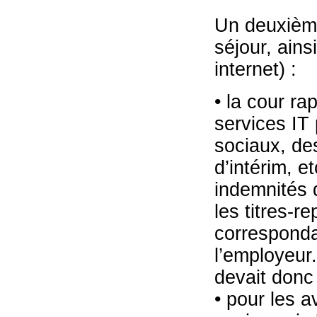
Un deuxième 
séjour, ain
internet) :
• la cour ra
services IT
sociaux, des
d’intérim, e
indemnités 
les titres-
corresponda
l’employeur.
devait donc 
• pour les a