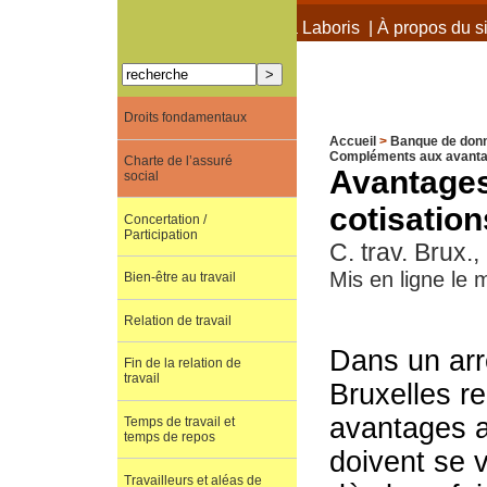
À propos de Terra Laboris
|
À propos du si
Droits fondamentaux
Accueil
>
Banque de don
Compléments aux avantag
Charte de l’assuré
Avantages 
social
cotisation
Concertation /
Participation
C. trav. Brux
Mis en ligne le
Bien-être au travail
Relation de travail
Dans un arr
Fin de la relation de
travail
Bruxelles r
avantages 
Temps de travail et
temps de repos
doivent se v
Travailleurs et aléas de