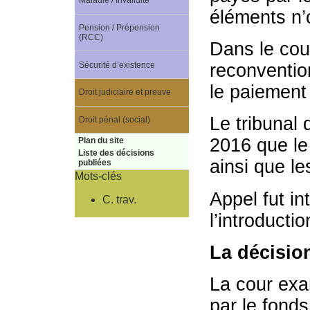
Maladie / Invalidité
éléments n’
Pension / Prépension
(RCC)
Dans le cou
Sécurité d’existence
reconvention
le paiement 
Droit judiciaire et preuve
Le tribunal
Droit pénal (social)
2016 que le
Plan du site
Liste des décisions
ainsi que l
publiées
Mots-clés
Appel fut in
C. trav.
l’introducti
La décisio
La cour ex
par le fonds