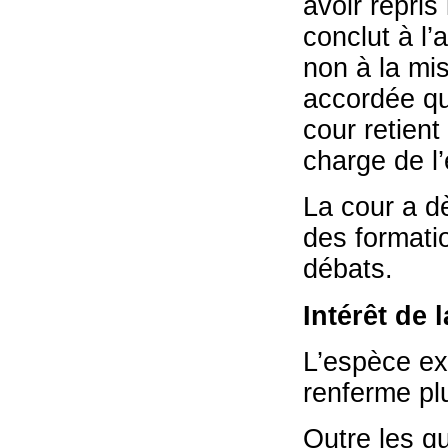
avoir repris
conclut à l
non à la mis
accordée qu
cour retient
charge de l
La cour a dè
des formatio
débats.
Intérêt de 
L’espèce exa
renferme plu
Outre les q