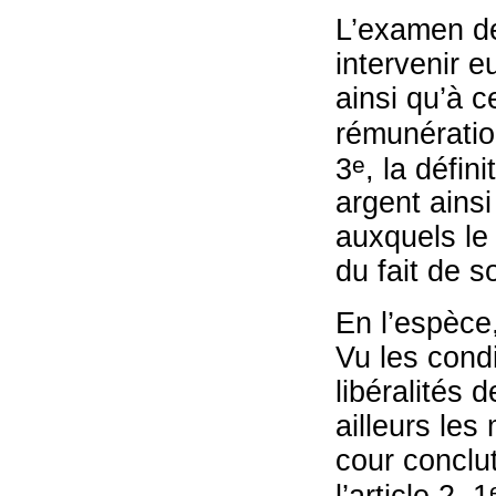
L’examen de
intervenir e
ainsi qu’à c
rémunération
e
3
, la défin
argent ains
auxquels le 
du fait de 
En l’espèce,
Vu les condi
libéralités 
ailleurs les 
cour conclut
l’article 2, 1