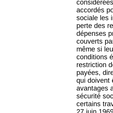
considérée
accordés po
sociale les
perte des r
dépenses pr
couverts par
même si leur
conditions 
restriction 
payées, dir
qui doivent
avantages a
sécurité so
certains trav
27 juin 1969