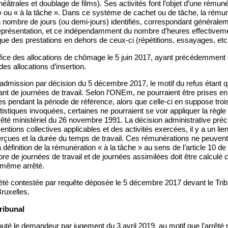
éâtrales et doublage de films). Ses activités font l’objet d’une rémunér
 » ou « à la tâche ». Dans ce système de cachet ou de tâche, la rému
 nombre de jours (ou demi-jours) identifiés, correspondant générale
eprésentation, et ce indépendamment du nombre d’heures effectivem
e des prestations en dehors de ceux-ci (répétitions, essayages, etc.
énéfice des allocations de chômage le 5 juin 2017, ayant précédemment
es allocations d’insertion.
dmission par décision du 5 décembre 2017, le motif du refus étant qu
nt de journées de travail. Selon l’ONEm, ne pourraient être prises e
es pendant la période de référence, alors que celle-ci en suppose tro
rtistiques invoquées, certaines ne pourraient se voir appliquer la règl
’arrêté ministériel du 26 novembre 1991. La décision administrative préc
tions collectives applicables et des activités exercées, il y a un lie
rçues et la durée du temps de travail. Ces rémunérations ne peuvent
définition de la rémunération « à la tâche » au sens de l’article 10 de l
re de journées de travail et de journées assimilées doit être calcul
u même arrêté.
été contestée par requête déposée le 5 décembre 2017 devant le Tribu
ruxelles.
ribunal
outé le demandeur par jugement du 3 avril 2019, au motif que l’arrêté 