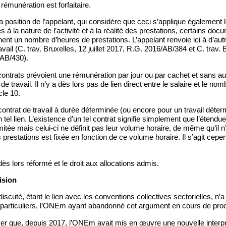
 rémunération est forfaitaire.
a position de l’appelant, qui considère que ceci s’applique également 
s à la nature de l’activité et à la réalité des prestations, certains do
ent un nombre d’heures de prestations. L’appelant renvoie ici à d’aut
ail (C. trav. Bruxelles, 12 juillet 2017, R.G. 2016/AB/384 et C. trav. B
AB/430).
contrats prévoient une rémunération par jour ou par cachet et sans a
 travail. Il n’y a dès lors pas de lien direct entre le salaire et le nom
cle 10.
contrat de travail à durée déterminée (ou encore pour un travail déter
n tel lien. L’existence d’un tel contrat signifie simplement que l’étend
imitée mais celui-ci ne définit pas leur volume horaire, de même qu’il n
prestations est fixée en fonction de ce volume horaire. Il s’agit cepen
ès lors réformé et le droit aux allocations admis.
ision
iscuté, étant le lien avec les conventions collectives sectorielles, n’a p
articuliers, l’ONEm ayant abandonné cet argument en cours de pro
lever que, depuis 2017, l’ONEm avait mis en œuvre une nouvelle interpr