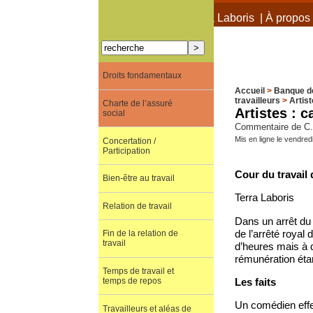
À propos de Terra Laboris
|
À propos 
Droits fondamentaux
Accueil
>
Banque d
travailleurs
>
Artist
Charte de l’assuré
Artistes : 
social
Commentaire de C. t
Mis en ligne le vendre
Concertation /
Participation
Cour du travail 
Bien-être au travail
Terra Laboris
Relation de travail
Dans un arrêt du 2
de l’arrêté royal
Fin de la relation de
travail
d’heures mais à d
rémunération étant
Temps de travail et
Les faits
temps de repos
Un comédien effec
Travailleurs et aléas de