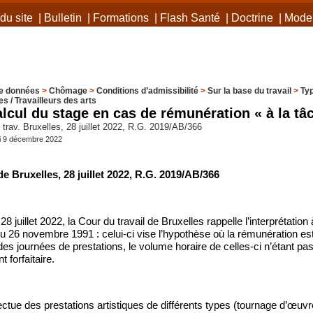
du site
|
Bulletin
|
Formations
|
Flash Santé
|
Doctrine
|
Mode 
e données
>
Chômage
>
Conditions d’admissibilité
>
Sur la base du travail
>
Typ
es / Travailleurs des arts
calcul du stage en cas de rémunération « à la tâ
rav. Bruxelles, 28 juillet 2022, R.G. 2019/AB/366
di 9 décembre 2022
de Bruxelles, 28 juillet 2022, R.G. 2019/AB/366
8 juillet 2022, la Cour du travail de Bruxelles rappelle l’interprétation 
 du 26 novembre 1991 : celui-ci vise l’hypothèse où la rémunération es
es journées de prestations, le volume horaire de celles-ci n’étant pas 
 forfaitaire.
tue des prestations artistiques de différents types (tournage d’œuvre