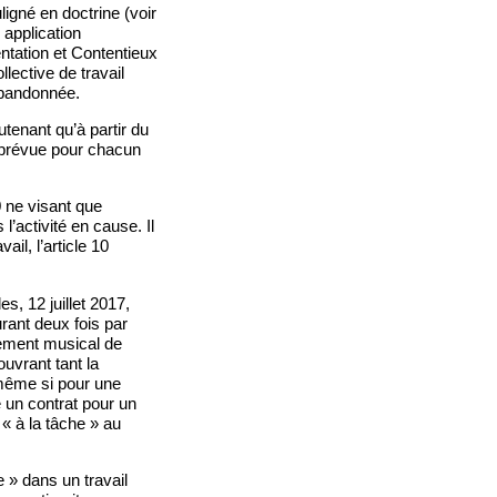
igné en doctrine (voir
 application
ntation et Contentieux
ective de travail
 abandonnée.
tenant qu’à partir du
 prévue pour chacun
0 ne visant que
l’activité en cause. Il
il, l’article 10
es, 12 juillet 2017,
rant deux fois par
ement musical de
ouvrant tant la
 même si pour une
e un contrat pour un
 « à la tâche » au
e » dans un travail