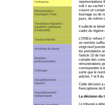
représentations th
l’entreprise
soit « au cachet
couvre un certain
Rémunération /
tournage ou de r
Avantages / Frais
jours, de même qu
Travailleurs migrants /
Il sollicite le b
expatriés / (éléments
cadre du régime d
d’extranéité)
L’ONEm refuse l’a
Travail et famille
un nombre suffisa
vingt-neuf journé
Accidents du travail
les prestations a
l’article 10 de l
Maladies
compte des conven
professionnelles
rémunérations pe
correspondre à la 
Chômage
sorte que le nomb
articles 7 et 8 d
Assujettissement -
Salariés
Cette décision a 
francophone de B
Assujettissement -
Indépendants
La décision du t
Le tribunal a déb