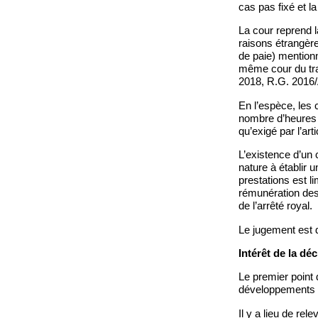
cas pas fixé et la
La cour reprend l
raisons étrangère
de paie) mentionn
même cour du trav
2018, R.G. 2016/
En l’espèce, les 
nombre d’heures de
qu’exigé par l’arti
L’existence d’un 
nature à établir u
prestations est l
rémunération des 
de l’arrêté royal.
Le jugement est d
Intérêt de la déc
Le premier point d
développements p
Il y a lieu de re