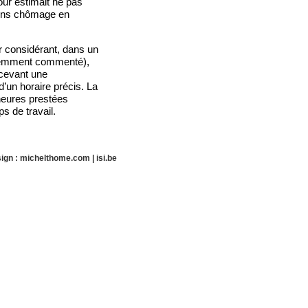
our estimait ne pas
tions chômage en
r considérant, dans un
cédemment commenté),
rcevant une
d’un horaire précis. La
heures prestées
s de travail.
ign :
michelthome.com
|
isi.be