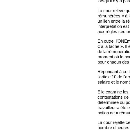
lorsqu’il n’y a pa
La cour relève q
rémunérées « à la 
un lien entre la 
interprétation est
aux règles sector
En outre, l’ONEm
« à la tâche ». I
de la rémunération
moment où le nomb
pour chacun des j
Répondant à cette
l’article 10 de l’a
salaire et le nom
Elle examine les 
contestations de 
déterminée ou pou
travailleur a été 
notion de « rémun
La cour rejette ce
nombre d’heures 