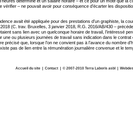
heures déterminé et un salaire horaire – et ce pour un motif que la c
 vérifier – ne pouvait avoir pour conséquence d’écarter les disposi
ence avait été appliquée pour des prestations d’un graphiste, la cou
er 2018 (C. trav. Bruxelles, 3 janvier 2018, R.G. 2016/AB/430 – pré
étaient sans lien avec un quelconque horaire de travail, l’intéressé pe
 une ou plusieurs journées de travail sans indication dans le contrat 
re précisé que, lorsque l’on ne convient pas à l’avance du nombre d’
existe pas de lien entre la rémunération journalière convenue et le temp
Accueil du site
|
Contact
| © 2007-2010 Terra Laboris asbl | Webdes