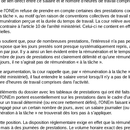
s de lien direct entre ce salaire et le nombre d’heures de travail compri
ue l’ONEm refuse de prendre en compte certaines des prestations c
tâche », au motif qu’en raison de conventions collectives de travail sec
rémunération perçue et la durée du temps de travail. La cour relève ave
 contraire à l’article 10 de l’arrêté ministériel. Celui-ci ne contient en 
ielles.
 soutient que, pour de nombreuses prestations, l’intéressé n’a pas p
l expose que les jours prestés sont presque systématiquement repris, 
 par jour. Il y a ainsi un lien évident entre la rémunération et le temps 
re de jours de prestations est clairement délimité et qu’une rémunér
ours, il ne s’agirait pas de rémunération « à la tâche ».
 argumentation, la cour rappelle que, par « rémunération à la tâche » (
rrêté ministériel), il faut entendre le salaire versé lorsqu’il n’y a pas de 
bre d’heures de travail comprises dans l’activité.
éléments du dossier avec les tableaux de prestations qui ont été faits
l’ONEm portent essentiellement sur les prestations dans le cadre d’u
r un travail déterminé (ou encore nettement défini), l’ONEm faisant ic
engagé pour un certain nombre de jours, avec un salaire journalier (ou h
ération à la tâche » ne trouverait dès lors pas à s’appliquer.
tte position. La disposition réglementaire exige en effet que la rémunér
mais à des journées de prestations. Le volume horaire exact des pre