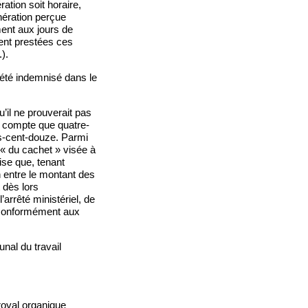
ation soit horaire,
nération perçue
ment aux jours de
ent prestées ces
).
 été indemnisé dans le
’il ne prouverait pas
n compte que quatre-
is-cent-douze. Parmi
e « du cachet » visée à
ise que, tenant
n entre le montant des
 dès lors
’arrêté ministériel, de
é conformément aux
nal du travail
royal organique