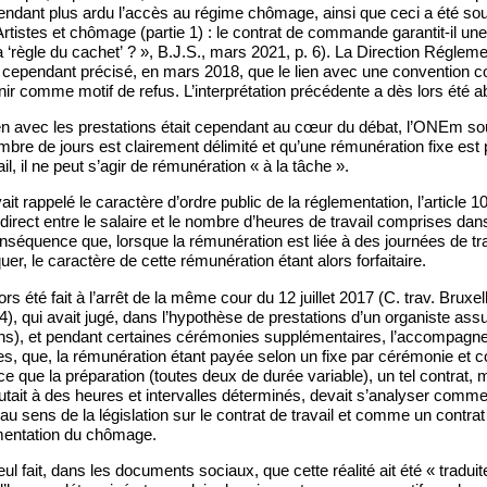
endant plus ardu l’accès au régime chômage, ainsi que ceci a été soul
istes et chômage (partie 1) : le contrat de commande garantit-il une
 ‘règle du cachet’ ? », B.J.S., mars 2021, p. 6). La Direction Régleme
ependant précisé, en mars 2018, que le lien avec une convention coll
tenir comme motif de refus. L’interprétation précédente a dès lors été
en avec les prestations était cependant au cœur du débat, l’ONEm sou
bre de jours est clairement délimité et qu’une rémunération fixe est
il, il ne peut s’agir de rémunération « à la tâche ».
t rappelé le caractère d’ordre public de la réglementation, l’article 1
direct entre le salaire et le nombre d’heures de travail comprises dans 
nséquence que, lorsque la rémunération est liée à des journées de trava
quer, le caractère de cette rémunération étant alors forfaitaire.
ors été fait à l’arrêt de la même cour du 12 juillet 2017 (C. trav. Bruxell
, qui avait jugé, dans l’hypothèse de prestations d’un organiste assu
s), et pendant certaines cérémonies supplémentaires, l’accompagn
uses, que, la rémunération étant payée selon un fixe par cérémonie et c
e que la préparation (toutes deux de durée variable), un tel contrat,
cutait à des heures et intervalles déterminés, devait s’analyser comm
 au sens de la législation sur le contrat de travail et comme un contrat
mentation du chômage.
eul fait, dans les documents sociaux, que cette réalité ait été « traduit