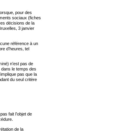
lorsque, pour des
cuments sociaux (fiches
res décisions de la
ruxelles, 3 janvier
ucune référence à un
bre d’heures, tel
miné) n’est pas de
ue dans le temps des
’implique pas que la
dant du seul critère
as fait l’objet de
cédure.
étation de la