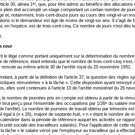
er
ticle 30, alinéa 1
, que, pour être admis au bénéfice des allocations
ps plein doit accomplir un stage comportant un certain nombre de journ
âge et, notamment, trois-cent-douze jours au cours des vingt-et-un mo
ions si le demandeur est âgé de moins de vingt-six ans. Il s’agit de fai
ui, en l’espèce, est de trois-cent-cinq. Ce nombre de jours n’est dès lo
é.
a cour
it le litige comme portant uniquement sur la détermination du nombre 
e de référence, étant entendu que le nombre de trois-cent-cinq n’est,
 renvoie au même article 30 de l’arrêté royal du 25 novembre 1991.
dant, à partir de la définition de l’article 37, la question des règles 
tistiques rémunérées « à la tâche ». Cette disposition ayant renvoyé a
es, elles sont contenues à l’article 10 de l’arrêté ministériel du 26 n
, le nombre de journées pris en compte est obtenu à partir de la rémun
e
 le brut perçu pour l’ensemble des occupations par 1/26
du salaire me
5 de l’arrêté). Le nombre de journées de travail obtenu par trimestre es
il égal à (n x 26), majoré de septante-huit, « n » étant le nombre de m
 calendrier dans la période de référence auquel les activités se rapport
écurité sociale des travailleurs salariés). Pour l’application de cette règ
a tâche » le salaire versé par l’employeur au travailleur qui a effectué