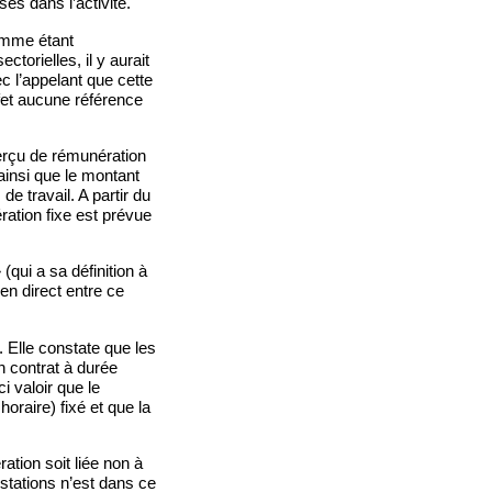
ses dans l’activité.
omme étant
torielles, il y aurait
c l’appelant que cette
effet aucune référence
erçu de rémunération
ainsi que le montant
de travail. A partir du
ation fixe est prévue
qui a sa définition à
lien direct entre ce
. Elle constate que les
n contrat à durée
i valoir que le
oraire) fixé et que la
ation soit liée non à
stations n’est dans ce