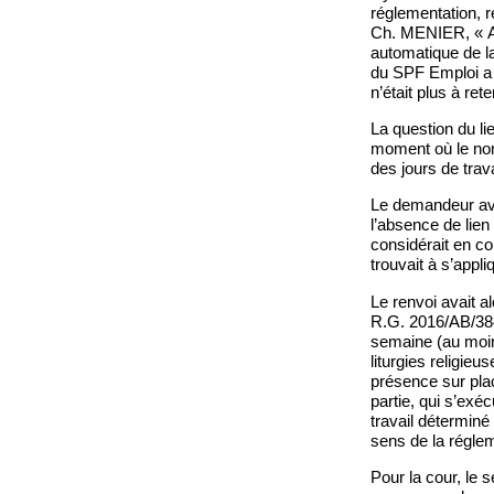
réglementation, r
Ch. MENIER, « Art
automatique de la
du SPF Emploi a c
n’était plus à re
La question du li
moment où le nom
des jours de trava
Le demandeur avai
l’absence de lien 
considérait en co
trouvait à s’appli
Le renvoi avait al
R.G. 2016/AB/384)
semaine (au moin
liturgies religie
présence sur plac
partie, qui s’exé
travail déterminé
sens de la régle
Pour la cour, le s