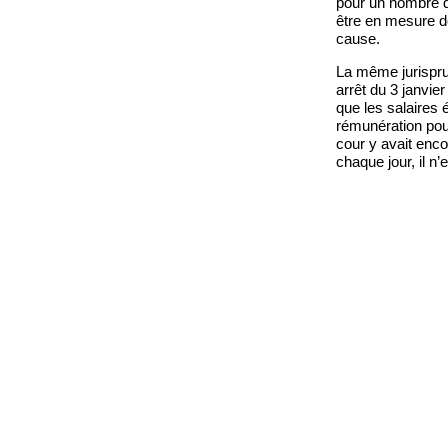
pour un nombre d’
être en mesure de
cause.
La même jurisprud
arrêt du 3 janvi
que les salaires 
rémunération pour
cour y avait enco
chaque jour, il n’