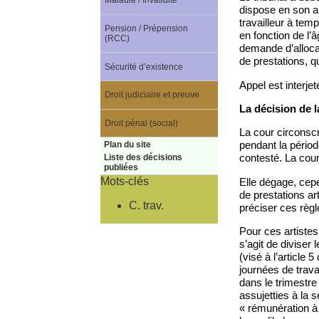
Maladie / Invalidité
dispose en son ar
travailleur à tem
Pension / Prépension
en fonction de l’
(RCC)
demande d’allocat
de prestations, q
Sécurité d’existence
Appel est interjet
Droit judiciaire et preuve
La décision de l
Droit pénal (social)
La cour circonscr
pendant la périod
Plan du site
contesté. La cour
Liste des décisions
publiées
Mots-clés
Elle dégage, cepen
de prestations ar
C. trav.
préciser ces règl
Pour ces artistes
s’agit de diviser
(visé à l’article 
journées de trava
dans le trimestre
assujetties à la s
« rémunération à l