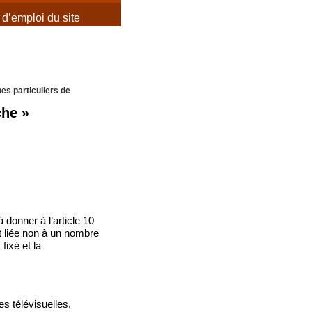
d’emploi du site
es particuliers de
che »
à donner à l’article 10
t liée non à un nombre
fixé et la
s télévisuelles,