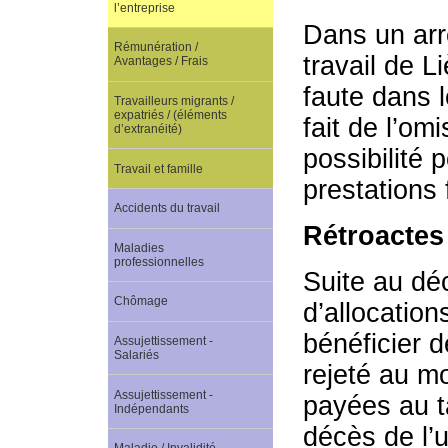
l’entreprise
Dans un arr
Rémunération /
travail de L
Avantages / Frais
faute dans l
Travailleurs migrants /
expatriés / (éléments
fait de l’om
d’extranéité)
possibilité 
Travail et famille
prestations 
Accidents du travail
Rétroactes
Maladies
professionnelles
Suite au dé
Chômage
d’allocation
bénéficier d
Assujettissement -
Salariés
rejeté au mo
Assujettissement -
payées au 
Indépendants
décès de l’u