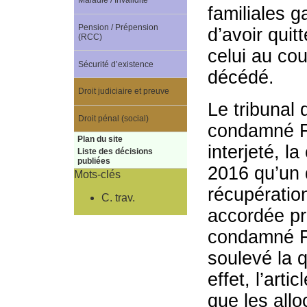
Maladie / Invalidité
familiales ga
Pension / Prépension
d’avoir quit
(RCC)
celui au cou
Sécurité d’existence
décédé.
Droit judiciaire et preuve
Le tribunal 
Droit pénal (social)
condamné F
Plan du site
interjeté, l
Liste des décisions
publiées
2016 qu’un d
Mots-clés
récupération
C. trav.
accordée pr
condamné F
soulevé la q
effet, l’arti
que les allo