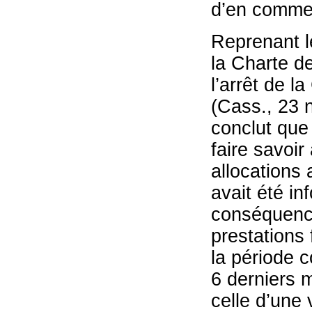
d’en commet
Reprenant l
la Charte d
l’arrêt de 
(Cass., 23 
conclut que
faire savoi
allocations 
avait été in
conséquence 
prestations 
la période c
6 derniers 
celle d’une 