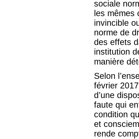
sociale nor
les mêmes c
invincible o
norme de dro
des effets d
institution 
manière dét
Selon l’ens
février 2017
d’une dispos
faute qui en
condition q
et consciem
rende compte