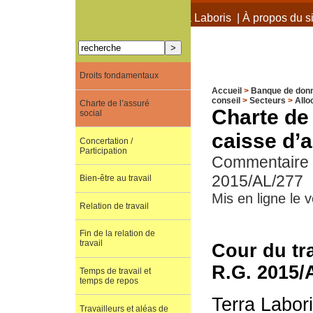
À propos de Terra Laboris
|
À propos du si
Droits fondamentaux
Accueil
>
Banque de don
conseil
>
Secteurs
>
Allo
Charte de l’assuré
Charte de 
social
caisse d’a
Concertation /
Participation
Commentaire de
2015/AL/277
Bien-être au travail
Mis en ligne le
Relation de travail
Fin de la relation de
travail
Cour du tra
R.G. 2015/
Temps de travail et
temps de repos
Terra Labor
Travailleurs et aléas de