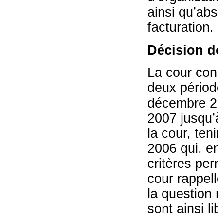
ainsi qu’ab
facturation.
Décision d
La cour cons
deux période
décembre 200
2007 jusqu’à
la cour, te
2006 qui, en
critères per
cour rappel
la question 
sont ainsi l