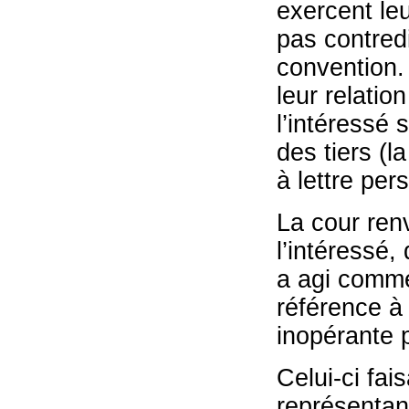
exercent leu
pas contredi
convention. 
leur relatio
l’intéressé
des tiers (l
à lettre per
La cour renv
l’intéressé,
a agi comme
référence à 
inopérante p
Celui-ci fai
représentan