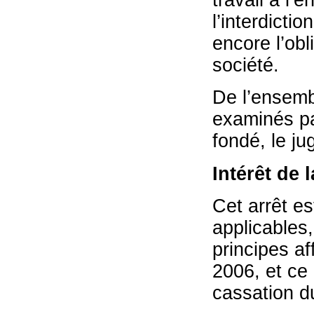
travail à l’
l’interdicti
encore l’obl
société.
De l’ensemb
examinés par
fondé, le j
Intérêt de 
Cet arrêt es
applicables
principes a
2006, et ce
cassation d