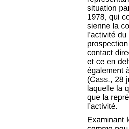
situation par
1978, qui co
sienne la co
l’activité d
prospection 
contact dire
et ce en deh
également à
(Cass., 28 j
laquelle la
que la repré
l’activité.
Examinant le
comme peu c