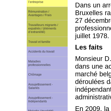
l’entreprise
Dans un arrê
Bruxelles ra
Rémunération /
Avantages / Frais
27 décembre
Travailleurs migrants /
professionne
expatriés / (éléments
d’extranéité)
juillet 1978.
Travail et famille
Les faits
Accidents du travail
Monsieur D.
Maladies
dans une act
professionnelles
marché belg
Chômage
déroulées d
Assujettissement -
indépendant
Salariés
administrati
Assujettissement -
Indépendants
En 2009, la