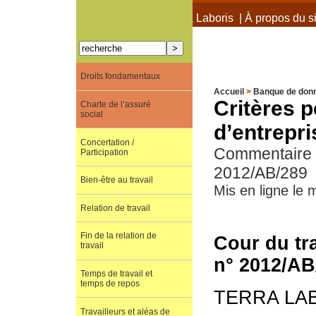
À propos de Terra Laboris
|
À propos du si
Droits fondamentaux
Accueil
>
Banque de don
Critères p
Charte de l’assuré
social
d’entrepri
Concertation /
Commentaire de
Participation
2012/AB/289
Bien-être au travail
Mis en ligne le 
Relation de travail
Fin de la relation de
Cour du tra
travail
n° 2012/AB
Temps de travail et
temps de repos
TERRA LA
Travailleurs et aléas de