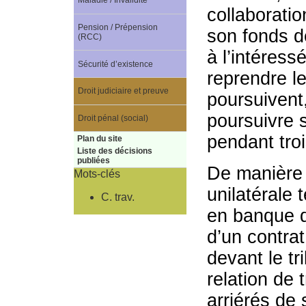
Maladie / Invalidité
collaboratio
Pension / Prépension
son fonds d
(RCC)
à l’intéress
Sécurité d’existence
reprendre l
Droit judiciaire et preuve
poursuivent
poursuivre 
Droit pénal (social)
pendant tro
Plan du site
Liste des décisions
publiées
De manière 
Mots-clés
unilatérale 
C. trav.
en banque de
d’un contrat
devant le tr
relation de 
arriérés de