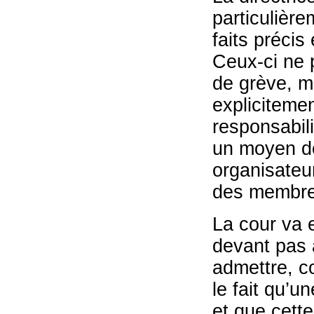
particulière
faits précis
Ceux-ci ne 
de grève, ma
explicitemen
responsabili
un moyen de
organisateur
des membre
La cour va 
devant pas a
admettre, c
le fait qu’u
et que cette