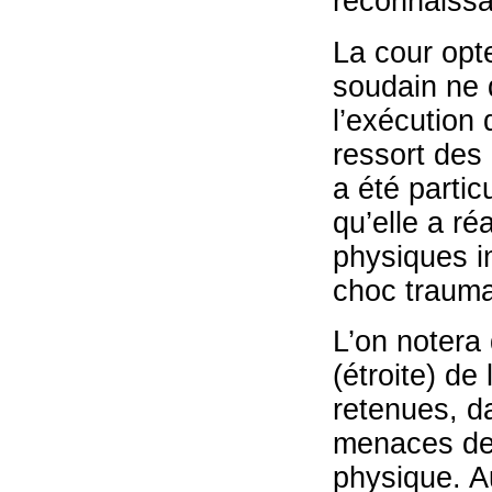
reconnaissa
La cour opt
soudain ne 
l’exécution 
ressort des 
a été partic
qu’elle a ré
physiques in
choc trauma
L’on notera 
(étroite) de
retenues, d
menaces de m
physique. A