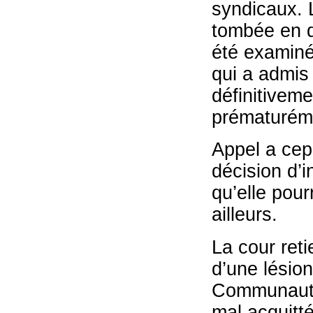
syndicaux. 
tombée en di
été examin
qui a admis 
définitiveme
prématuréme
Appel a cepe
décision d’i
qu’elle pou
ailleurs.
La cour ret
d’une lésion
Communauté 
mal acquitté