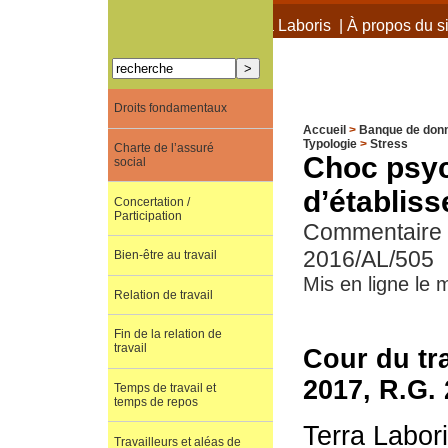
À propos de Terra Laboris
|
À propos du si
Droits fondamentaux
Accueil
>
Banque de don
Typologie
>
Stress
Charte de l’assuré
Choc psyc
social
d’établiss
Concertation /
Participation
Commentaire de
2016/AL/505
Bien-être au travail
Mis en ligne le 
Relation de travail
Fin de la relation de
travail
Cour du tra
2017, R.G.
Temps de travail et
temps de repos
Terra Labor
Travailleurs et aléas de