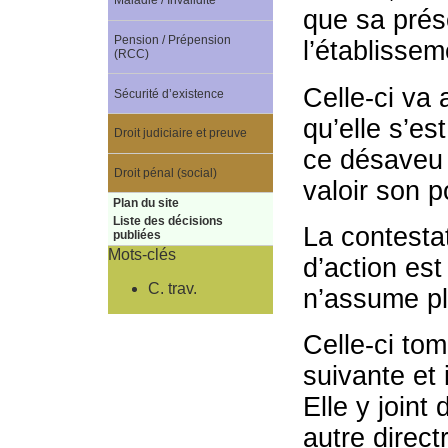
Maladie / Invalidité
que sa prés
Pension / Prépension
l’établissem
(RCC)
Celle-ci va a
Sécurité d’existence
qu’elle s’es
Droit judiciaire et preuve
ce désaveu c
Droit pénal (social)
valoir son p
Plan du site
Liste des décisions
La contesta
publiées
Mots-clés
d’action es
C. trav.
n’assume pl
Celle-ci tom
suivante et 
Elle y joint
autre direct