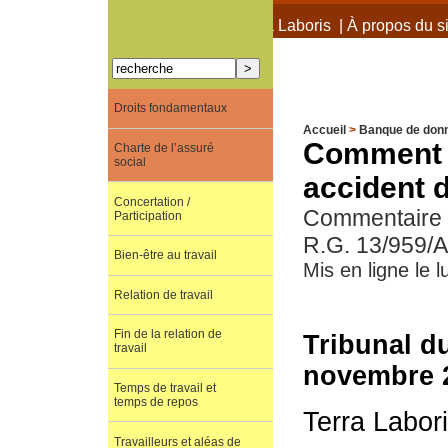
À propos de Terra Laboris
|
À propos du si
Droits fondamentaux
Accueil
>
Banque de don
Comment s
Charte de l’assuré
social
accident d
Concertation /
Commentaire de
Participation
R.G. 13/959/A
Bien-être au travail
Mis en ligne le l
Relation de travail
Fin de la relation de
Tribunal du
travail
novembre 2
Temps de travail et
temps de repos
Terra Labor
Travailleurs et aléas de