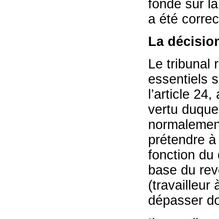
fondé sur l
a été corre
La décisio
Le tribunal
essentiels s
l’article 24,
vertu duquel
normalement
prétendre à
fonction du 
base du re
(travailleur
dépasser d