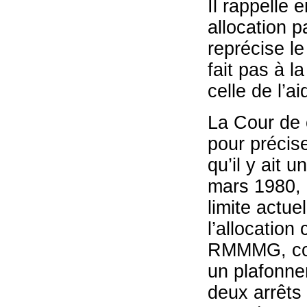
Il rappelle 
allocation p
reprécise le
fait pas à l
celle de l’ai
La Cour de 
pour précis
qu’il y ait 
mars 1980, P
limite actu
l’allocatio
RMMMG, cons
un plafonnem
deux arrêts 