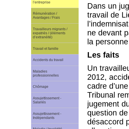
l’entreprise
Dans un jug
travail de Li
Rémunération /
Avantages / Frais
l’indemnisat
Travailleurs migrants /
ne devant p
expatriés / (éléments
d’extranéité)
la personne 
Travail et famille
Les faits
Accidents du travail
Un travaille
Maladies
2012, accide
professionnelles
cadre d’une 
Chômage
Tribunal rem
Assujettissement -
jugement du
Salariés
question de 
Assujettissement -
Indépendants
désaccord p