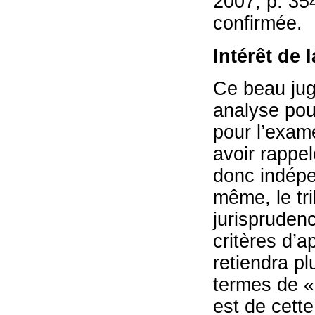
2007, p. 354
confirmée.
Intérêt de 
Ce beau jug
analyse pou
pour l’exame
avoir rappel
donc indépe
même, le tri
jurispruden
critères d’a
retiendra plu
termes de «
est de cette