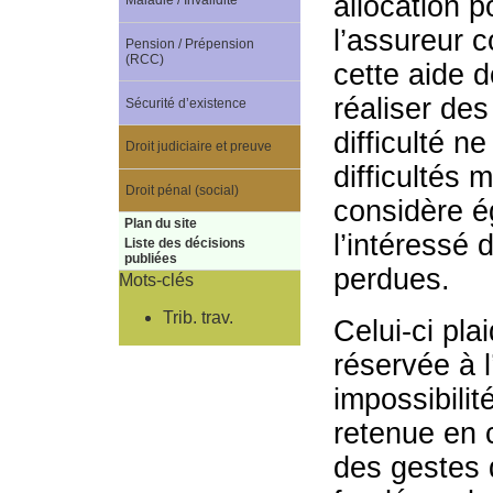
allocation p
Maladie / Invalidité
l’assureur c
Pension / Prépension
(RCC)
cette aide d
réaliser des
Sécurité d’existence
difficulté n
Droit judiciaire et preuve
difficultés 
Droit pénal (social)
considère é
Plan du site
l’intéressé 
Liste des décisions
publiées
perdues.
Mots-clés
Trib. trav.
Celui-ci pla
réservée à 
impossibilit
retenue en c
des gestes d