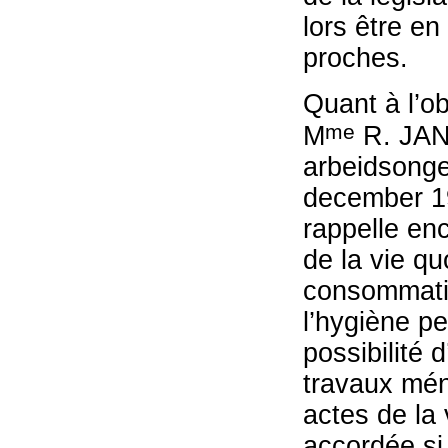
lors être e
proches.
Quant à l’ob
me
M
R. JAN
arbeidsonge
december 19
rappelle enc
de la vie qu
consommation
l’hygiène pe
possibilité 
travaux ména
actes de la 
accordée si