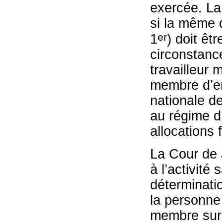
exercée. La 
si la même 
er
1
) doit êt
circonstanc
travailleur 
membre d’emp
nationale de
au régime d
allocations 
La Cour de 
à l’activité
déterminatio
la personne 
membre sur l