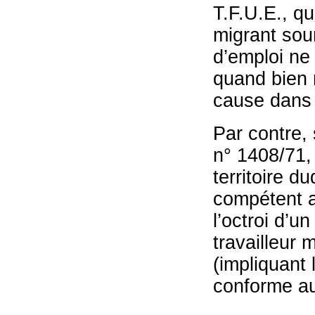
T.F.U.E., qu
migrant sou
d’emploi ne 
quand bien 
cause dans l
Par contre, 
n° 1408/71, 
territoire d
compétent au
l’octroi d’u
travailleur 
(impliquant 
conforme au