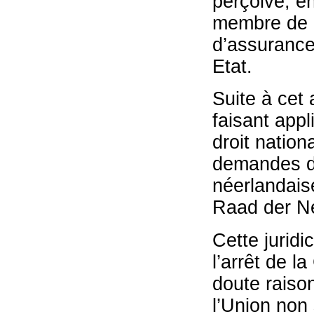
perçoive, en
membre de r
d’assurance 
Etat.
Suite à cet 
faisant appl
droit nationa
demandes des
néerlandais
Raad der Ne
Cette juridi
l’arrêt de l
doute raison
l’Union non