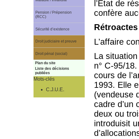
Maladie / Invalidité
l’Etat de ré
confère aucu
Pension / Prépension
(RCC)
Rétroactes
Sécurité d’existence
L’affaire c
Droit judiciaire et preuve
Droit pénal (social)
La situation
Plan du site
n° C-95/18.
Liste des décisions
cours de l’
publiées
Mots-clés
1993. Elle e
C.J.U.E.
(vendeuse d
cadre d’un 
deux ou tro
introduisit
d’allocation