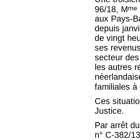
me
96/18, M
aux Pays-Ba
depuis janvi
de vingt he
ses revenus,
secteur des 
les autres r
néerlandaise
familiales à 
Ces situati
Justice.
Par arrêt du
n° C-382/