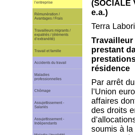
(SOCIALE
l’entreprise
e.a.)
Rémunération /
Avantages / Frais
Terra Labor
Travailleurs migrants /
expatriés / (éléments
Travailleu
d’extranéité)
prestant da
Travail et famille
prestations
Accidents du travail
résidence
Maladies
professionnelles
Par arrêt d
l’Union eur
Chômage
affaires do
Assujettissement -
Salariés
des droits e
d’allocation
Assujettissement -
Indépendants
soumis à la 