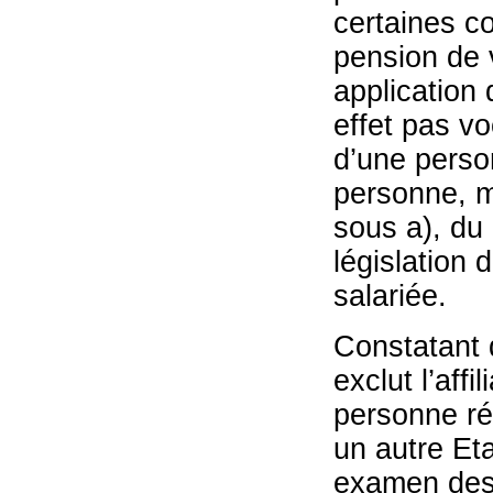
certaines co
pension de v
application 
effet pas v
d’une person
personne, mê
sous a), du
législation 
salariée.
Constatant q
exclut l’aff
personne rés
un autre Et
examen des d