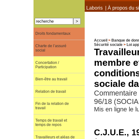
À propos de Terra Laboris
|
À propos du si
Droits fondamentaux
Accueil
>
Banque de don
Sécurité sociale
>
Loi app
Charte de l’assuré
Travailleu
social
membre et
Concertation /
Participation
conditions
Bien-être au travail
sociale da
Commentaire d
Relation de travail
96/18 (SOCI
Fin de la relation de
travail
Mis en ligne le 
Temps de travail et
temps de repos
C.J.U.E., 1
Travailleurs et aléas de