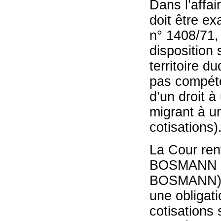
Dans l’affa
doit être e
n° 1408/71,
disposition
territoire d
pas compéten
d’un droit à
migrant à u
cotisations)
La Cour renv
BOSMANN (C.
BOSMANN). E
une obligat
cotisations