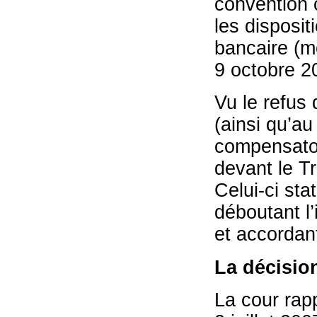
convention c
les disposit
bancaire (m
9 octobre 2
Vu le refus
(ainsi qu’a
compensatoi
devant le Tr
Celui-ci st
déboutant l’
et accordan
La décisio
La cour rapp