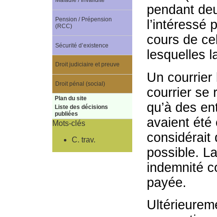
Maladie / Invalidité
pendant deu
Pension / Prépension
l’intéressé 
(RCC)
cours de cel
Sécurité d’existence
lesquelles 
Droit judiciaire et preuve
Un courrier l
Droit pénal (social)
courrier se 
Plan du site
qu’à des ent
Liste des décisions
publiées
avaient été 
Mots-clés
considérait 
C. trav.
possible. La
indemnité c
payée.
Ultérieureme