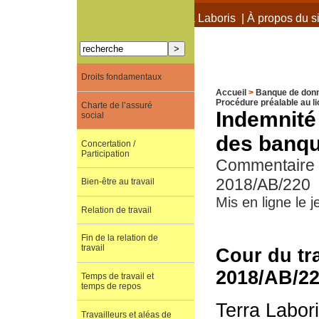
À propos de Terra Laboris
|
À propos du si
Droits fondamentaux
Accueil
>
Banque de don
Procédure préalable au l
Charte de l’assuré
Indemnité 
social
des banque
Concertation /
Participation
Commentaire d
2018/AB/220
Bien-être au travail
Mis en ligne le 
Relation de travail
Fin de la relation de
travail
Cour du tr
2018/AB/2
Temps de travail et
temps de repos
Terra Labor
Travailleurs et aléas de