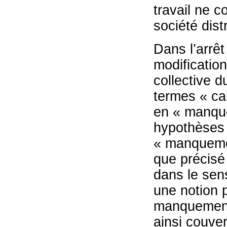
travail ne c
société dist
Dans l’arrêt
modificatio
collective 
termes « car
en « manque
hypothèses v
« manquemen
que précisé
dans le sens
une notion p
manquement 
ainsi couve