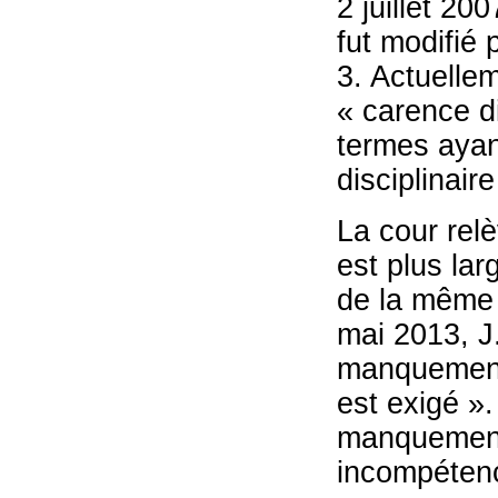
2 juillet 200
fut modifié 
3. Actuelle
« carence di
termes aya
disciplinair
La cour rel
est plus lar
de la même 
mai 2013, J.
manquement 
est exigé ».
manquements
incompétence