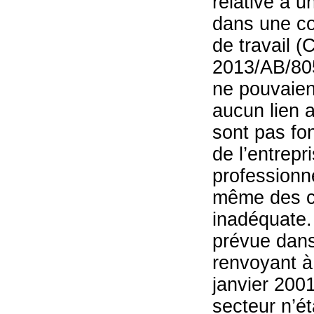
relative à u
dans une co
de travail (
2013/AB/805
ne pouvaient
aucun lien a
sont pas fo
de l’entrep
professionn
même des ca
inadéquate.
prévue dans 
renvoyant à
janvier 200
secteur n’é