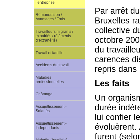
l’entreprise
Par arrêt d
Rémunération /
Bruxelles ra
Avantages / Frais
collective d
Travailleurs migrants /
expatriés / (éléments
octobre 200
d’extranéité)
du travailleu
Travail et famille
carences dis
Accidents du travail
repris dans 
Maladies
Les faits
professionnelles
Chômage
Un organism
durée indét
Assujettissement -
Salariés
lui confier 
Assujettissement -
évoluèrent. 
Indépendants
furent (selo