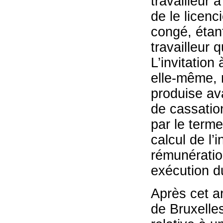
travailleur 
de le licenci
congé, étant
travailleur 
L’invitation
elle-même, n
produise av
de cassatio
par le term
calcul de l’i
rémunération
exécution du
Après cet ar
de Bruxelle