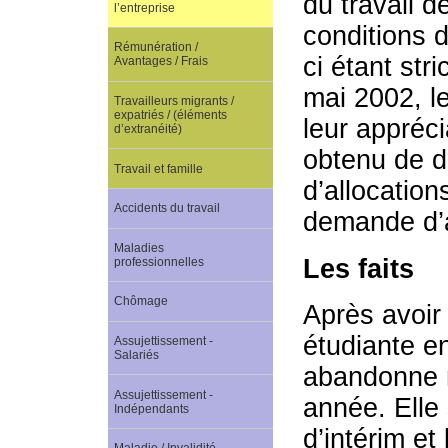
du travail d
l’entreprise
conditions d
Rémunération /
ci étant str
Avantages / Frais
mai 2002, l
Travailleurs migrants /
expatriés / (éléments
leur appréci
d’extranéité)
obtenu de d
Travail et famille
d’allocation
Accidents du travail
demande d’a
Maladies
Les faits
professionnelles
Chômage
Après avoir
étudiante e
Assujettissement -
Salariés
abandonne r
Assujettissement -
année. Elle 
Indépendants
d’intérim et