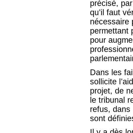
précisé, pa
qu’il faut v
nécessaire 
permettant p
pour augment
professionne
parlementair
Dans les fai
sollicite l’
projet, de n
le tribunal 
refus, dans 
sont définie
Il y a dès lo