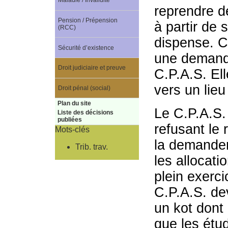
Maladie / Invalidité
reprendre d
Pension / Prépension
à partir de 
(RCC)
dispense. Ce
Sécurité d’existence
une demande
Droit judiciaire et preuve
C.P.A.S. El
vers un lie
Droit pénal (social)
Plan du site
Le C.P.A.S.
Liste des décisions
publiées
refusant le 
Mots-clés
la demandere
Trib. trav.
les allocati
plein exerci
C.P.A.S. dev
un kot dont 
que les étud