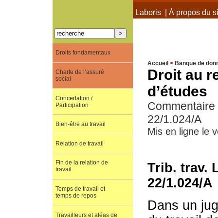
À propos de Terra Laboris
|
À propos du si
Droits fondamentaux
Accueil
>
Banque de don
Droit au r
Charte de l’assuré
social
d’études
Concertation /
Commentaire de
Participation
22/1.024/A
Bien-être au travail
Mis en ligne le 
Relation de travail
Fin de la relation de
Trib. trav.
travail
22/1.024/A
Temps de travail et
temps de repos
Dans un juge
Travailleurs et aléas de