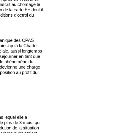
inscrit au chômage le
n de la carte E+ dont il
nditions d’octroi du
 organique des CPAS
insi qu’à la Charte
ociale, aussi longtemps
 séjourner en tant que
r le phénomène du
e devienne une charge
osition au profit du
 lequel elle a
de plus de 3 mois, qui
lution de la situation