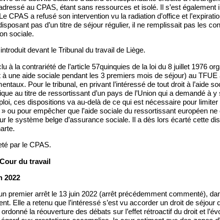
t adressé au CPAS, étant sans ressources et isolé. Il s’est également 
e CPAS a refusé son intervention vu la radiation d’office et l’expiratio
e disposant pas d’un titre de séjour régulier, il ne remplissait pas les co
on sociale.
ntroduit devant le Tribunal du travail de Liège.
lu à la contrariété de l’article 57quinquies de la loi du 8 juillet 1976
 à une aide sociale pendant les 3 premiers mois de séjour) au TFUE a
ntaux. Pour le tribunal, en privant l’intéressé de tout droit à l’aide s
gique au titre de ressortissant d’un pays de l’Union qui a demandé à y
oi, ces dispositions va au-delà de ce qui est nécessaire pour limite
l » ou pour empêcher que l’aide sociale du ressortissant européen n
r le système belge d’assurance sociale. Il a dès lors écarté cette disp
arte.
jeté par le CPAS.
 Cour du travail
in 2022
un premier arrêt le 13 juin 2022 (arrêt précédemment commenté), dans
nt. Elle a retenu que l’intéressé s’est vu accorder un droit de séjour 
a ordonné la réouverture des débats sur l’effet rétroactif du droit et l’évo