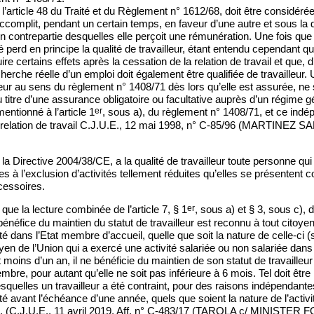
l’article 48 du Traité et du Règlement n° 1612/68, doit être considéré
ccomplit, pendant un certain temps, en faveur d’une autre et sous la di
n contrepartie desquelles elle perçoit une rémunération. Une fois que la
ssé perd en principe la qualité de travailleur, étant entendu cependant qu
ire certains effets après la cessation de la relation de travail et que, d
herche réelle d’un emploi doit également être qualifiée de travailleur.
lleur au sens du règlement n° 1408/71 dès lors qu’elle est assurée, ne
u titre d’une assurance obligatoire ou facultative auprès d’un régime gé
er
entionné à l’article 1
, sous a), du règlement n° 1408/71, et ce in
e relation de travail C.J.U.E., 12 mai 1998, n° C-85/96 (MARTINEZ
la Directive 2004/38/CE, a la qualité de travailleur toute personne qui
ives à l’exclusion d’activités tellement réduites qu’elles se présente
cessoires.
er
ue la lecture combinée de l’article 7, § 1
, sous a) et § 3, sous c), 
bénéfice du maintien du statut de travailleur est reconnu à tout citoyen
té dans l’Etat membre d’accueil, quelle que soit la nature de celle-ci (
oyen de l’Union qui a exercé une activité salariée ou non salariée dan
 moins d’un an, il ne bénéficie du maintien de son statut de travailleu
embre, pour autant qu’elle ne soit pas inférieure à 6 mois. Tel doit être
esquelles un travailleur a été contraint, pour des raisons indépendante
té avant l’échéance d’une année, quels que soient la nature de l’activi
u. (C.J.U.E., 11 avril 2019, Aff. n° C-483/17 (TAROLA c/ MINISTER