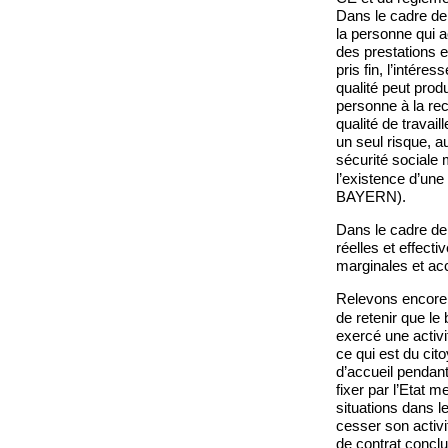
Dans le cadre de 
la personne qui a
des prestations e
pris fin, l’intére
qualité peut produ
personne à la rec
qualité de travai
un seul risque, a
sécurité sociale m
l’existence d’un
BAYERN).
Dans le cadre de 
réelles et effect
marginales et ac
Relevons encore q
de retenir que le 
exercé une activi
ce qui est du cit
d’accueil pendant
fixer par l’Etat m
situations dans l
cesser son activi
de contrat concl