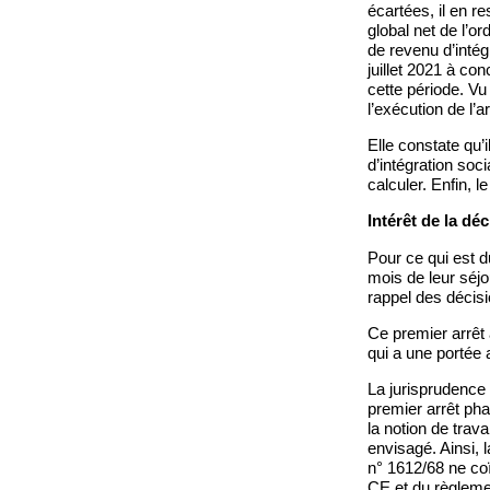
écartées, il en r
global net de l’o
de revenu d’intég
juillet 2021 à co
cette période. Vu
l’exécution de l’ar
Elle constate qu’
d’intégration soc
calculer. Enfin, l
Intérêt de la déc
Pour ce qui est d
mois de leur séjo
rappel des décisi
Ce premier arrêt 
qui a une portée 
La jurisprudence 
premier arrêt pha
la notion de trav
envisagé. Ainsi, l
n° 1612/68 ne coï
CE et du règleme