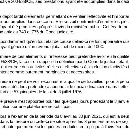
rective 2004/38/CE, ses prestations ayant été accomplies dans le cad
 dépôt tardif d’éléments permettant de vérifier l’effectivité et l’impor
voir accomplies dans ce cadre. Elle se voit contrainte d’écarter les pi
’ayant été produites qu’après l’avis du ministère public. Cet écartement
articles 740 et 775 du Code judiciaire.
bondamment qu’en tout état de cause celles-ci ne font apparaître que
’ayant généré qu’un revenu global net de moins de 100€.
mière de ces éléments si l’intéressé peut prétendre avoir eu la qualité
04/38/CE, la cour en rappelle la définition par la Cour de justice, étant 
qui exerce des activités réelles et effectives à l’exclusion d’activités
entent comme purement marginales et accessoires.
éressé ne peut se voir reconnaître la qualité de travailleur pour la péri
 pouvait dès lors prétendre à aucune aide sociale financière dans cet
rticle 57quinquies de la loi du 8 juillet 1976.
reuve n’est apportée pour les quelques jours précédant le 8 janvier,
iption sur une plateforme ne suffit pas.
lors à l’examen de la période du 8 avril au 30 juin 2021, qui est la se
dans la mesure où celle-ci se situe après les 3 premiers mois de séjou
t et note que même si les pièces produites en réplique à l’avis écrit d