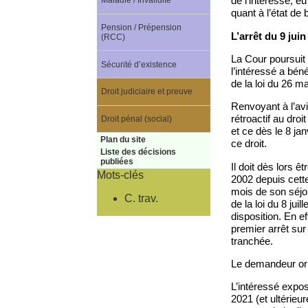
de l’intéressé, e
Maladie / Invalidité
quant à l’état de 
Pension / Prépension
L’arrêt du 9 juin
(RCC)
La Cour poursuit 
Sécurité d’existence
l’intéressé a béné
de la loi du 26 ma
Droit judiciaire et preuve
Renvoyant à l’avis
rétroactif au droi
Droit pénal (social)
et ce dès le 8 ja
Plan du site
ce droit.
Liste des décisions
publiées
Il doit dès lors ê
Mots-clés
2002 depuis cette 
mois de son séjou
C. trav.
de la loi du 8 jui
disposition. En ef
premier arrêt sur
tranchée.
Le demandeur orig
L’intéressé expos
2021 (et ultérieur