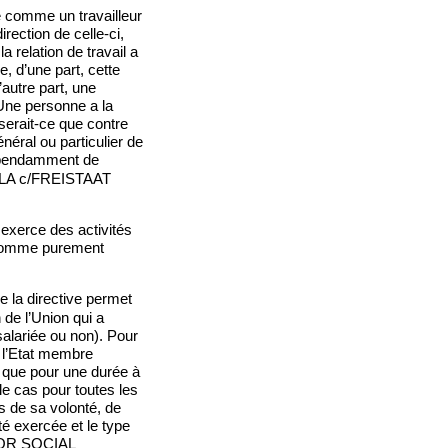
e comme un travailleur
rection de celle-ci,
 relation de travail a
e, d’une part, cette
’autre part, une
 Une personne a la
 serait-ce que contre
néral ou particulier de
dépendamment de
 SALA c/FREISTAAT
 exerce des activités
nt comme purement
de la directive permet
 de l’Union qui a
salariée ou non). Pour
s l’Etat membre
r que pour une durée à
 le cas pour toutes les
s de sa volonté, de
té exercée et le type
 FOR SOCIAL