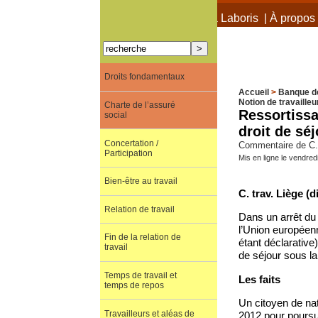
À propos de Terra Laboris
|
À propos 
Droits fondamentaux
Accueil
>
Banque d
Notion de travailleu
Charte de l’assuré
Ressortissan
social
droit de séj
Concertation /
Commentaire de C. t
Participation
Mis en ligne le vendred
Bien-être au travail
C. trav. Liège (d
Relation de travail
Dans un arrêt du 
l’Union européenne
Fin de la relation de
étant déclarative)
travail
de séjour sous la
Temps de travail et
Les faits
temps de repos
Un citoyen de nat
Travailleurs et aléas de
2012 pour poursui