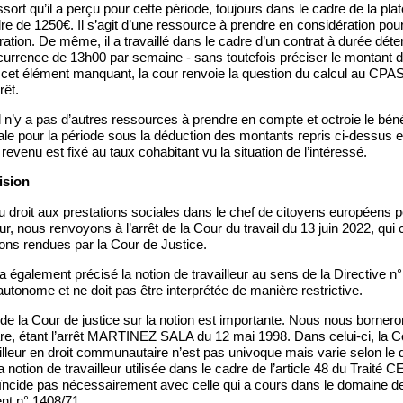
essort qu’il a perçu pour cette période, toujours dans le cadre de la pl
rdre de 1250€. Il s’agit d’une ressource à prendre en considération pou
ration. De même, il a travaillé dans le cadre d’un contrat à durée déte
ncurrence de 13h00 par semaine - sans toutefois préciser le montant d
 cet élément manquant, la cour renvoie la question du calcul au CPA
rêt.
il n’y a pas d’autres ressources à prendre en compte et octroie le bén
iale pour la période sous la déduction des montants repris ci-dessus et 
e revenu est fixé au taux cohabitant vu la situation de l’intéressé.
ision
u droit aux prestations sociales dans le chef de citoyens européens 
ur, nous renvoyons à l’arrêt de la Cour du travail du 13 juin 2022, qui 
ons rendues par la Cour de Justice.
a également précisé la notion de travailleur au sens de la Directive n
autonome et ne doit pas être interprétée de manière restrictive.
de la Cour de justice sur la notion est importante. Nous nous bornero
re, étant l’arrêt MARTINEZ SALA du 12 mai 1998. Dans celui-ci, la C
ailleur en droit communautaire n’est pas univoque mais varie selon le 
a notion de travailleur utilisée dans le cadre de l’article 48 du Traité
ncide pas nécessairement avec celle qui a cours dans le domaine de l
nt n° 1408/71.