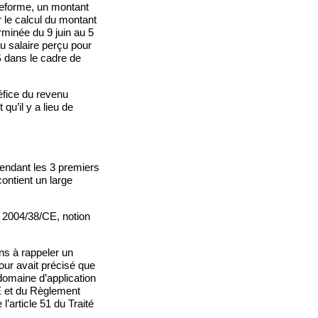
ateforme, un montant
r le calcul du montant
rminée du 9 juin au 5
u salaire perçu pour
S dans le cadre de
éfice du revenu
qu’il y a lieu de
pendant les 3 premiers
contient un large
° 2004/38/CE, notion
ns à rappeler un
our avait précisé que
domaine d’application
 CE et du Règlement
’article 51 du Traité