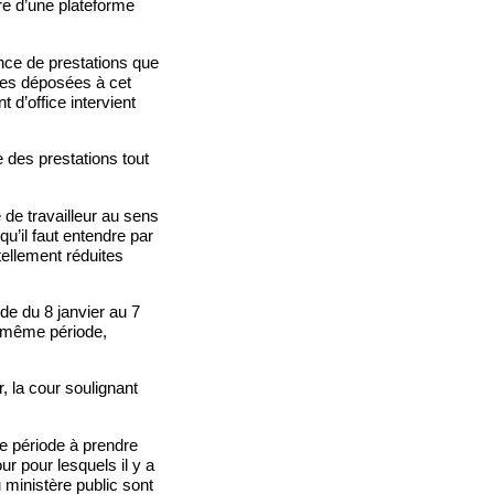
re d’une plateforme
tance de prestations que
èces déposées à cet
 d’office intervient
 des prestations tout
 de travailleur au sens
qu’il faut entendre par
 tellement réduites
ode du 8 janvier au 7
te même période,
 la cour soulignant
ule période à prendre
r pour lesquels il y a
u ministère public sont