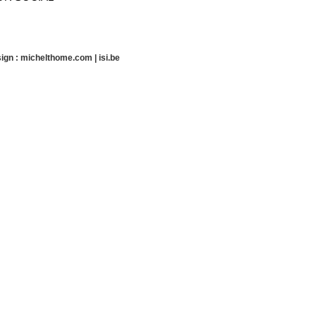
ign :
michelthome.com
|
isi.be