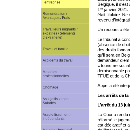
l’entreprise
Belgique, il s’es
er
1
janvier 2021. L
Rémunération /
était titulaire. N
Avantages / Frais
revenu d’intégrati
Un recours a été i
Travailleurs migrants /
expatriés / (éléments
d’extranéité)
Le tribunal a conc
(absence de droit
Travail et famille
des droits fondame
qu’il sera en Bel
demandeur d’empl
Accidents du travail
« tourisme socia
déraisonnable pou
Maladies
TFUE et de la Ch
professionnelles
Appel a été inter
Chômage
Les arrêts de la
Assujettissement -
Salariés
L’arrêt du 13 ju
La Cour a rendu 
Assujettissement -
Indépendants
réformé le jugeme
est déclaratif et 