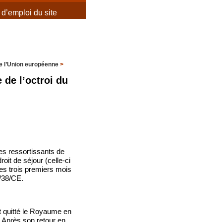
d’emploi du site
de l’Union européenne
>
 de l’octroi du
les ressortissants de
oit de séjour (celle-ci
 les trois premiers mois
4/38/CE.
it quitté le Royaume en
. Après son retour en