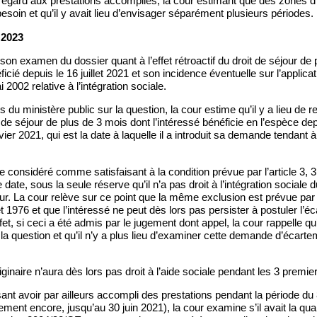
u égard aux prestations accomplies, la cour estimant que des zones d
besoin et qu’il y avait lieu d’envisager séparément plusieurs périodes.
 2023
son examen du dossier quant à l’effet rétroactif du droit de séjour de 
ficié depuis le 16 juillet 2021 et son incidence éventuelle sur l’applicatio
i 2002 relative à l’intégration sociale.
 du ministère public sur la question, la cour estime qu’il y a lieu de r
t de séjour de plus de 3 mois dont l’intéressé bénéficie en l’espèce depu
nvier 2021, qui est la date à laquelle il a introduit sa demande tendant
tre considéré comme satisfaisant à la condition prévue par l’article 3, 3
date, sous la seule réserve qu’il n’a pas droit à l’intégration sociale 
r. La cour relève sur ce point que la même exclusion est prévue par l
llet 1976 et que l’intéressé ne peut dès lors pas persister à postuler l’
fet, si ceci a été admis par le jugement dont appel, la cour rappelle q
 la question et qu’il n’y a plus lieu d’examiner cette demande d’écarte
inaire n’aura dès lors pas droit à l’aide sociale pendant les 3 premie
ant avoir par ailleurs accompli des prestations pendant la période du 8
ement encore, jusqu’au 30 juin 2021), la cour examine s’il avait la quali