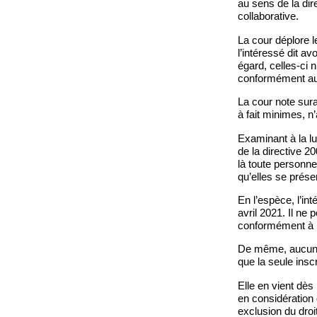
au sens de la di
collaborative.
La cour déplore le
l’intéressé dit a
égard, celles-ci n
conformément aux 
La cour note sura
à fait minimes, n
Examinant à la lu
de la directive 20
là toute personne 
qu’elles se prés
En l’espèce, l’int
avril 2021. Il ne
conformément à l’a
De même, aucune p
que la seule inscr
Elle en vient dès 
en considération 
exclusion du droi