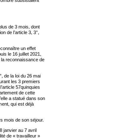
’ombre subsistaient
plus de 3 mois, dont
n de l’article 3, 3°,
econnaître un effet
is le 16 juillet 2021,
 à la reconnaissance de
°, de la loi du 26 mai
durant les 3 premiers
’article 57quinquies
écartement de cette
u’elle a statué dans son
ment, qui est déjà
rs mois de son séjour.
 janvier au 7 avril
té de « travailleur »