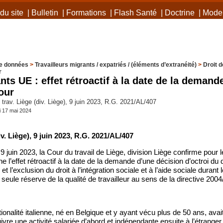
du site
|
Bulletin
|
Formations
|
Flash Santé
|
Doctrine
|
Mode 
e données
>
Travailleurs migrants / expatriés / (éléments d’extranéité)
>
Droit 
r
ts UE : effet rétroactif à la date de la demande
our
rav. Liège (div. Liège), 9 juin 2023, R.G. 2021/AL/407
i 17 mai 2024
iv. Liège), 9 juin 2023, R.G. 2021/AL/407
9 juin 2023, la Cour du travail de Liège, division Liège confirme pour 
 l’effet rétroactif à la date de la demande d’une décision d’octroi du dr
 et l’exclusion du droit à l’intégration sociale et à l’aide sociale durant
 seule réserve de la qualité de travailleur au sens de la directive 200
ionalité italienne, né en Belgique et y ayant vécu plus de 50 ans, ava
vre une activité salariée d’abord et indépendante ensuite à l’étranger